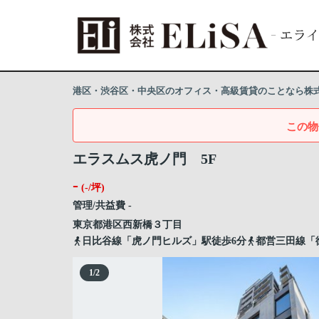
港区・渋谷区・中央区のオフィス・高級賃貸のことなら株式会
この物
エラスムス虎ノ門 5F
-
(-/坪)
管理/共益費 -
東京都
港区
西新橋
３丁目
日比谷線「虎ノ門ヒルズ」駅徒歩6分
都営三田線「
1
/
2