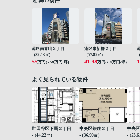
近隣の物件
港区南青山２丁目
港区東新橋２丁目
- (32.53㎡)
- (57.82㎡)
-
55
41.98
1
万円(
5.59
万円/坪)
万円(
2.4
万円/坪)
よく見られている物件
世田谷区下馬２丁目
中央区銀座２丁目
中央区
- (44.22㎡)
- (36.99㎡)
- (53.