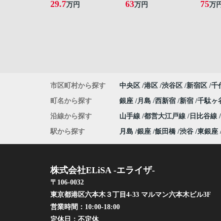
29.7
63
75
万円
万円
万
市区町村から探す
中央区
港区
渋谷区
新宿区
千
町名から探す
銀座
月島
西新宿
新宿
千駄ヶ
沿線から探す
山手線
都営大江戸線
日比谷線
駅から探す
月島
銀座
飯田橋
渋谷
東銀座
株式会社ELiSA -エライザ-
〒106-0032
東京都港区六本木３丁目4-33 マルマン六本木ビル3F
営業時間：
10:00-18:00
定休日：
不定休