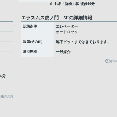
山手線
「
新橋
」駅 徒歩10分
エラスムス虎ノ門 5Fの詳細情報
設備条件
エレベーター
オートロック
設備(その他)
地下ピットまではきております。
取引態様
一般媒介
情報
6分
情報の見方