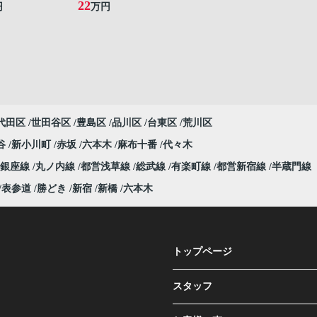
22
円
万円
代田区
世田谷区
豊島区
品川区
台東区
荒川区
谷
新小川町
赤坂
六本木
麻布十番
代々木
銀座線
丸ノ内線
都営浅草線
総武線
有楽町線
都営新宿線
半蔵門線
表参道
勝どき
新宿
新橋
六本木
トップページ
スタッフ