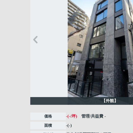
【外観】
価格
-(-/坪)
管理/共益費
-
面積
-(-)