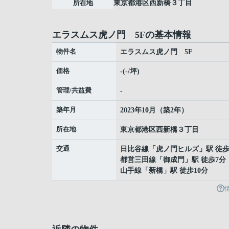
所在地
東京都
港区
西新橋
３丁目
エラスムス虎ノ門 5Fの基本情報
物件名
エラスムス虎ノ門 5F
価格
-(-/坪)
管理/共益費
-
築年月
2023年10月（築2年）
所在地
東京都
港区
西新橋
３丁目
交通
日比谷線
「
虎ノ門ヒルズ
」駅 徒歩
都営三田線
「
御成門
」駅 徒歩7分
山手線
「
新橋
」駅 徒歩10分