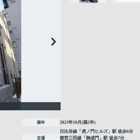
築年
2023年10月(築2年)
日比谷線
「
虎ノ門ヒルズ
」駅 徒歩6分
交通
都営三田線
「
御成門
」駅 徒歩7分