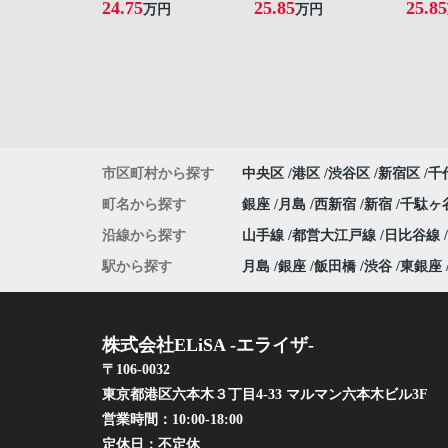
24.75
25.85
25.85
万円
万円
市区町村から探す
中央区
港区
渋谷区
新宿区
千
町名から探す
銀座
月島
西新宿
新宿
千駄ヶ
沿線から探す
山手線
都営大江戸線
日比谷線
駅から探す
月島
銀座
飯田橋
渋谷
東銀座
株式会社ELiSA -エライザ-
〒106-0032
東京都港区六本木３丁目4-33 マルマン六本木ビル3F
営業時間：
10:00-18:00
定休日：
不定休