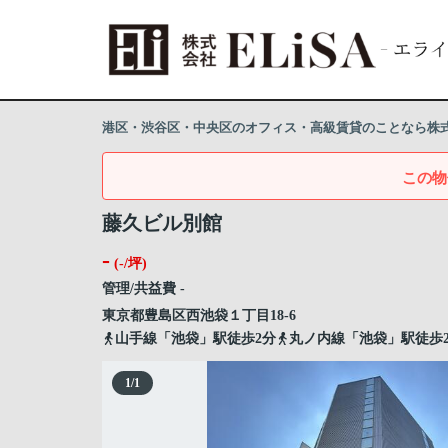
港区・渋谷区・中央区のオフィス・高級賃貸のことなら株式会
この物
藤久ビル別館
-
(-/坪)
管理/共益費 -
東京都
豊島区
西池袋
１丁目18-6
山手線「池袋」駅徒歩2分
丸ノ内線「池袋」駅徒歩
1
/
1