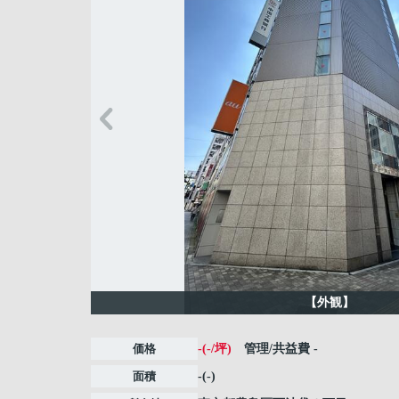
【外観】
価格
-(-/坪)
管理/共益費
-
面積
-(-)