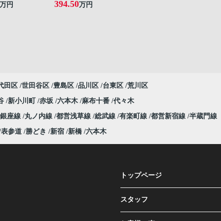
394.50
万円
万円
代田区
世田谷区
豊島区
品川区
台東区
荒川区
谷
新小川町
赤坂
六本木
麻布十番
代々木
銀座線
丸ノ内線
都営浅草線
総武線
有楽町線
都営新宿線
半蔵門線
表参道
勝どき
新宿
新橋
六本木
トップページ
スタッフ