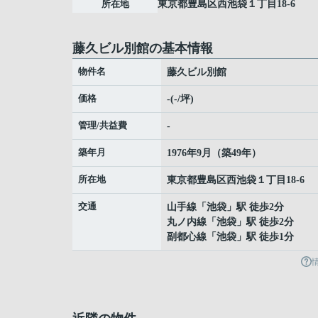
所在地
東京都
豊島区
西池袋
１丁目18-6
藤久ビル別館の基本情報
物件名
藤久ビル別館
価格
-(-/坪)
管理/共益費
-
築年月
1976年9月（築49年）
所在地
東京都
豊島区
西池袋
１丁目18-6
交通
山手線
「
池袋
」駅 徒歩2分
丸ノ内線
「
池袋
」駅 徒歩2分
副都心線
「
池袋
」駅 徒歩1分