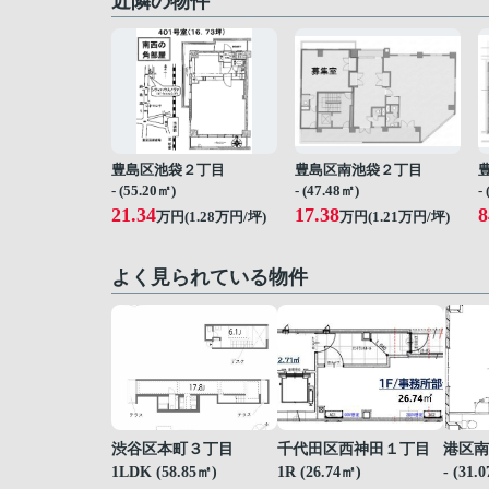
近隣の物件
豊島区池袋２丁目
豊島区南池袋２丁目
- (55.20㎡)
- (47.48㎡)
-
21.34
17.38
8
万円(
1.28
万円/坪)
万円(
1.21
万円/坪)
よく見られている物件
渋谷区本町３丁目
千代田区西神田１丁目
港区南
1LDK (58.85㎡)
1R (26.74㎡)
- (31.