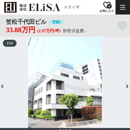
0
お気に入り
笠松千代田ビル
空室1
33.88万円
(2.97万円/坪)
管理/共益費 -
1
/
14