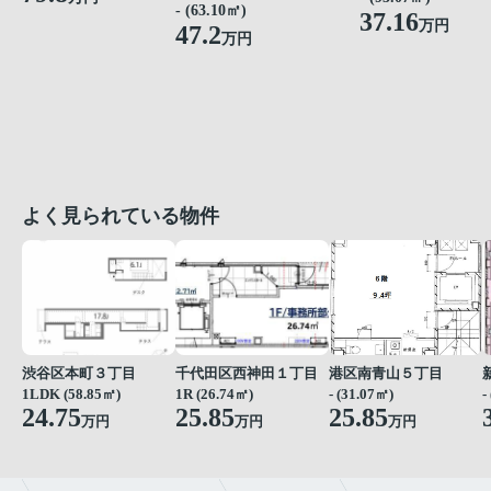
- (63.10㎡)
37.16
万円
47.2
万円
よく見られている物件
渋谷区本町３丁目
千代田区西神田１丁目
港区南青山５丁目
1LDK (58.85㎡)
1R (26.74㎡)
- (31.07㎡)
-
24.75
25.85
25.85
万円
万円
万円