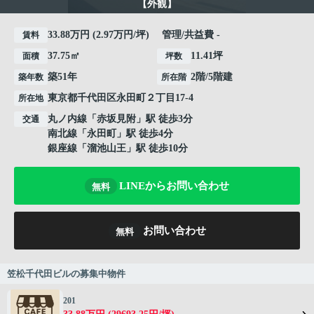
【外観】
33.88万円 (2.97万円/坪) 管理/共益費 -
賃料
37.75㎡
11.41坪
面積
坪数
築51年
2階/5階建
築年数
所在階
東京都
千代田区
永田町
２丁目17-4
所在地
丸ノ内線
「
赤坂見附
」駅 徒歩3分
交通
南北線
「
永田町
」駅 徒歩4分
銀座線
「
溜池山王
」駅 徒歩10分
LINEからお問い合わせ
無料
お問い合わせ
無料
笠松千代田ビルの募集中物件
201