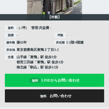
【外観】
- (-/坪) 管理/共益費 -
賃料
-
-
面積
坪数
築42年
1-2階/4階建
築年数
所在階
東京都
豊島区
巣鴨
２丁目3-2
所在地
山手線
「
巣鴨
」駅 徒歩1分
交通
都営三田線
「
巣鴨
」駅 徒歩1分
南北線
「
駒込
」駅 徒歩11分
LINEからお問い合わせ
無料
お問い合わせ
無料