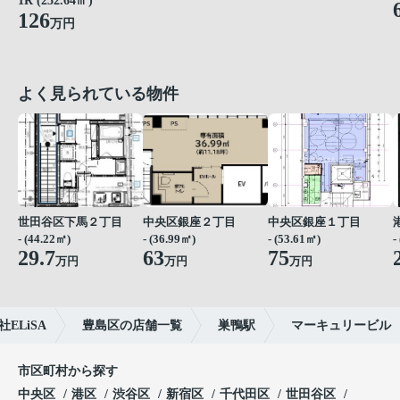
1R (252.64㎡)
126
万円
よく見られている物件
世田谷区下馬２丁目
中央区銀座２丁目
中央区銀座１丁目
- (44.22㎡)
- (36.99㎡)
- (53.61㎡)
-
29.7
63
75
万円
万円
万円
LiSA
豊島区の店舗一覧
巣鴨駅
マーキュリービル
市区町村から探す
中央区
港区
渋谷区
新宿区
千代田区
世田谷区