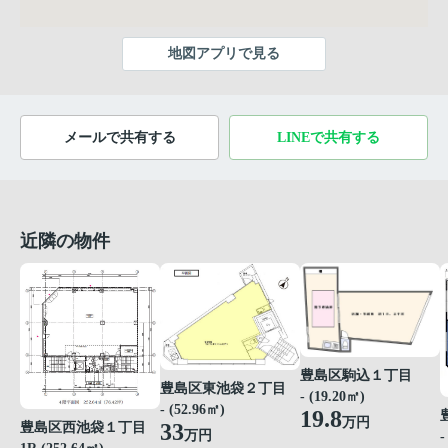
地図アプリで見る
メールで共有する
LINEで共有する
近隣の物件
豊島区駒込１丁目
豊島区東池袋２丁目
- (19.20㎡)
- (52.96㎡)
19.8
万円
33
豊島区西池袋１丁目
万円
-