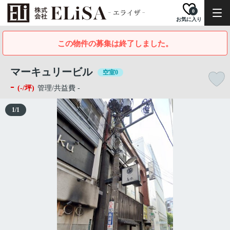
0
お気に入り
この物件の募集は終了しました。
マーキュリービル
空室0
-
(-/坪)
管理/共益費 -
1
/
1