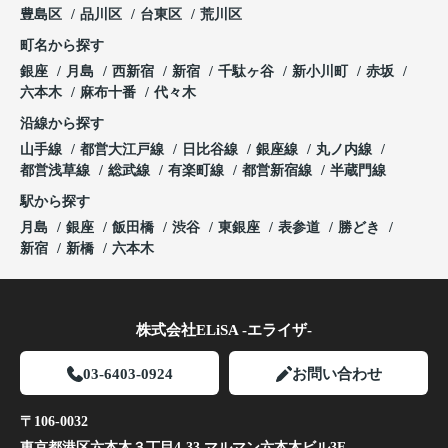
豊島区
品川区
台東区
荒川区
町名から探す
銀座
月島
西新宿
新宿
千駄ヶ谷
新小川町
赤坂
六本木
麻布十番
代々木
沿線から探す
山手線
都営大江戸線
日比谷線
銀座線
丸ノ内線
都営浅草線
総武線
有楽町線
都営新宿線
半蔵門線
駅から探す
月島
銀座
飯田橋
渋谷
東銀座
表参道
勝どき
新宿
新橋
六本木
株式会社ELiSA -エライザ-
03-6403-0924
お問い合わせ
〒106-0032
東京都港区六本木３丁目4-33 マルマン六本木ビル3F