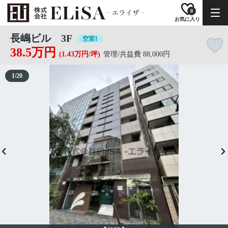
0
お気に入り
長嶋ビル 3F
空室1
38.5万円
(1.43万円/坪)
管理/共益費 88,000円
1
/
20