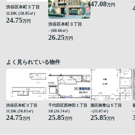
-
47.08
万円
渋谷区本町３丁目
1LDK (58.85㎡)
24.75
万円
渋谷区本町３丁目
- (60.66㎡)
26.25
万円
よく見られている物件
渋谷区本町３丁目
千代田区西神田１丁目
港区南青山５丁目
1LDK (58.85㎡)
1R (26.74㎡)
- (31.07㎡)
-
24.75
25.85
25.85
万円
万円
万円