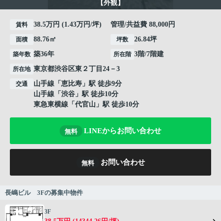
【外観】
38.5万円 (1.43万円/坪) 管理/共益費 88,000円
賃料
88.76㎡
26.84坪
面積
坪数
築36年
3階/7階建
築年数
所在階
東京都
渋谷区
東
２丁目24－3
所在地
山手線
「
恵比寿
」駅 徒歩9分
交通
山手線
「
渋谷
」駅 徒歩10分
東急東横線
「
代官山
」駅 徒歩10分
LINEからお問い合わせ
無料
お問い合わせ
無料
長嶋ビル 3Fの募集中物件
3F