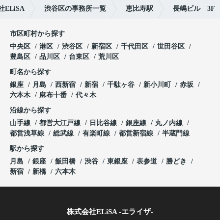
LiSA
渋谷区の事務所一覧
恵比寿駅
長嶋ビル 3F
市区町村から探す
中央区
港区
渋谷区
新宿区
千代田区
世田谷区
豊島区
品川区
台東区
荒川区
町名から探す
銀座
月島
西新宿
新宿
千駄ヶ谷
新小川町
赤坂
六本木
麻布十番
代々木
沿線から探す
山手線
都営大江戸線
日比谷線
銀座線
丸ノ内線
都営浅草線
総武線
有楽町線
都営新宿線
半蔵門線
駅から探す
月島
銀座
飯田橋
渋谷
東銀座
表参道
勝どき
新宿
新橋
六本木
株式会社ELiSA -エライザ-