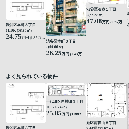
渋谷区渋谷１丁目
- (56.58㎡)
-
47.08
万円 (
2.75
万円/坪)
渋谷区本町３丁目
1LDK (58.85㎡)
24.75
万円 (
1.39
万円/坪)
渋谷区本町３丁目
- (60.66㎡)
26.25
万円 (
1.43
万円/坪)
よく見られている物件
千代田区西神田１丁目
1R (26.74㎡)
25.85
万円 (31992.57円/坪)
港区南青山５丁目
渋谷区本町３丁目
9.40坪 (31.07㎡)