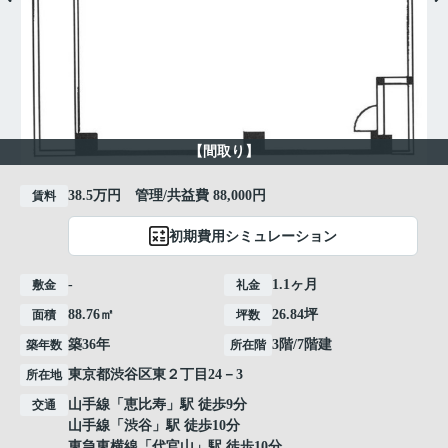
【間取り】
38.5万円 管理/共益費 88,000円
賃料
初期費用シミュレーション
-
1.1ヶ月
敷金
礼金
88.76㎡
26.84坪
面積
坪数
築36年
3階/7階建
築年数
所在階
東京都
渋谷区
東
２丁目24－3
所在地
山手線
「
恵比寿
」駅 徒歩9分
交通
山手線
「
渋谷
」駅 徒歩10分
東急東横線
「
代官山
」駅 徒歩10分