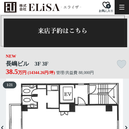
0
お気に入り
NEW
長嶋ビル 3F 3F
38.5
万円
(14344.26円/坪)
管理/共益費 88,000円
1
/
21