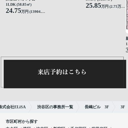
25.85
1LDK (58.85㎡)
万円 (2.75万円/坪)
24.75
万円 (13904.49円/坪)
1
会社ELiSA
渋谷区の事務所一覧
長嶋ビル 3F
3F
市区町村から探す