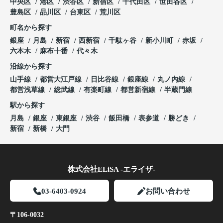
中央区
港区
渋谷区
新宿区
千代田区
世田谷区
豊島区
品川区
台東区
荒川区
町名から探す
銀座
月島
新宿
西新宿
千駄ヶ谷
新小川町
赤坂
六本木
麻布十番
代々木
沿線から探す
山手線
都営大江戸線
日比谷線
銀座線
丸ノ内線
都営浅草線
総武線
有楽町線
都営新宿線
半蔵門線
駅から探す
月島
銀座
東銀座
渋谷
飯田橋
表参道
勝どき
新宿
新橋
大門
株式会社ELiSA -エライザ-
03-6403-0924
お問い合わせ
〒106-0032