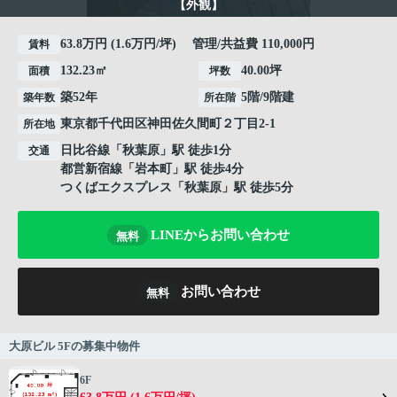
【外観】
63.8万円 (1.6万円/坪) 管理/共益費 110,000円
賃料
132.23㎡
40.00坪
面積
坪数
築52年
5階/9階建
築年数
所在階
東京都
千代田区
神田佐久間町
２丁目2-1
所在地
日比谷線
「
秋葉原
」駅 徒歩1分
交通
都営新宿線
「
岩本町
」駅 徒歩4分
つくばエクスプレス
「
秋葉原
」駅 徒歩5分
LINEからお問い合わせ
無料
お問い合わせ
無料
大原ビル 5Fの募集中物件
6F