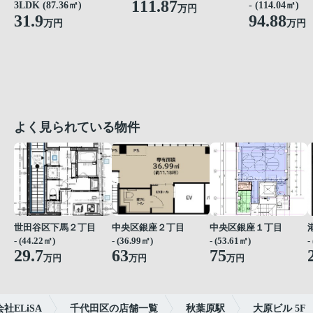
111.87
- (114.04㎡)
3LDK (87.36㎡)
万円
94.88
31.9
万円
万円
よく見られている物件
世田谷区下馬２丁目
中央区銀座２丁目
中央区銀座１丁目
- (44.22㎡)
- (36.99㎡)
- (53.61㎡)
-
29.7
63
75
万円
万円
万円
ELiSA
千代田区の店舗一覧
秋葉原駅
大原ビル 5F