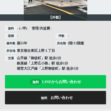
【外観】
- (-/坪) 管理/共益費 -
賃料
-
-
面積
坪数
築55年
1階/11階建
築年数
所在階
東京都
台東区
上野
１丁目
所在地
山手線
「
御徒町
」駅 徒歩2分
交通
銀座線
「
上野広小路
」駅 徒歩1分
都営大江戸線
「
上野御徒町
」駅 徒歩1分
LINEからお問い合わせ
無料
お問い合わせ
無料