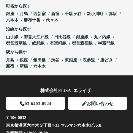
町名から探す
銀座
月島
西新宿
新宿
千駄ヶ谷
新小川町
赤坂
六本木
麻布十番
代々木
沿線から探す
山手線
都営大江戸線
日比谷線
銀座線
丸ノ内線
都営浅草線
総武線
有楽町線
都営新宿線
半蔵門線
駅から探す
月島
銀座
飯田橋
渋谷
東銀座
表参道
勝どき
新宿
新橋
六本木
株式会社ELiSA -エライザ-
03-6403-0924
お問い合わせ
〒106-0032
東京都港区六本木３丁目4-33 マルマン六本木ビル3F