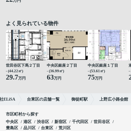
万円
よく見られている物件
世田谷区下馬２丁目
中央区銀座２丁目
中央区銀座１丁目
- (44.22㎡)
- (36.99㎡)
- (53.61㎡)
-
29.7
63
75
万円
万円
万円
LiSA
台東区の店舗一覧
御徒町駅
上野広小路会館
市区町村から探す
中央区
港区
渋谷区
新宿区
千代田区
世田谷区
豊島区
品川区
台東区
荒川区