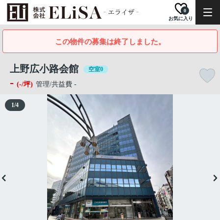
0
お気に入り
この物件の募集は終了しました。
上野広小路会館
空室0
-
(-/坪)
管理/共益費 -
1
/
4