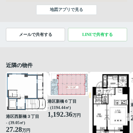
地図アプリで見る
メールで共有する
LINEで共有する
近隣の物件
港区新橋６丁目
- (1194.44㎡)
-
1,192.36
万円
港区西新橋３丁目
- (39.05㎡)
27.28
万円