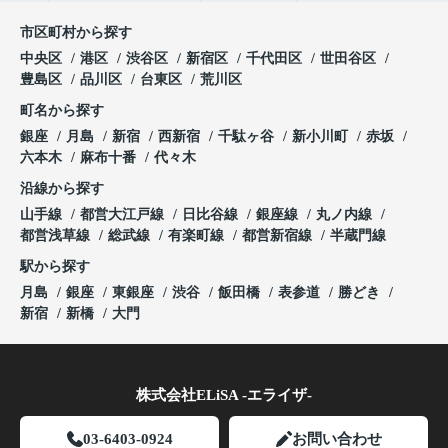
市区町村から探す
中央区
港区
渋谷区
新宿区
千代田区
世田谷区
豊島区
品川区
台東区
荒川区
町名から探す
銀座
月島
新宿
西新宿
千駄ヶ谷
新小川町
赤坂
六本木
麻布十番
代々木
沿線から探す
山手線
都営大江戸線
日比谷線
銀座線
丸ノ内線
都営浅草線
総武線
有楽町線
都営新宿線
半蔵門線
駅から探す
月島
銀座
東銀座
渋谷
飯田橋
表参道
勝どき
新宿
新橋
大門
株式会社ELiSA -エライザ-
03-6403-0924
お問い合わせ