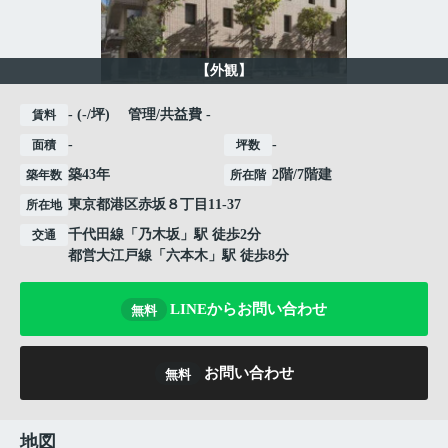
【外観】
- (-/坪) 管理/共益費 -
賃料
-
-
面積
坪数
築43年
2階/7階建
築年数
所在階
東京都
港区
赤坂
８丁目11-37
所在地
千代田線
「
乃木坂
」駅 徒歩2分
交通
都営大江戸線
「
六本木
」駅 徒歩8分
LINEからお問い合わせ
無料
お問い合わせ
無料
地図