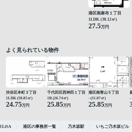
港区南麻布１丁目
1LDK (38.12㎡)
27.5
万円
よく見られている物件
渋谷区本町３丁目
千代田区西神田１丁目
港区南青山５丁目
1LDK (58.85㎡)
1R (26.74㎡)
- (31.07㎡)
-
24.75
25.85
25.85
万円
万円
万円
iSA
港区の事務所一覧
乃木坂駅
いちご乃木坂ビル