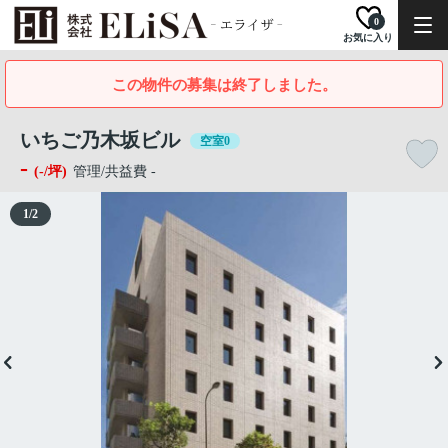
0
お気に入り
この物件の募集は終了しました。
いちご乃木坂ビル
空室0
-
(-/坪)
管理/共益費 -
1
/
2