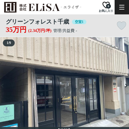
0
お気に入り
グリーンフォレスト千歳
空室1
35万円
(2.34万円/坪)
管理/共益費 -
1
/
9