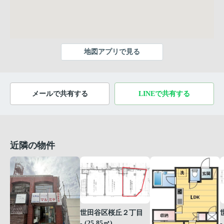
地図アプリで見る
メールで共有する
LINEで共有する
近隣の物件
世田谷区桜丘２丁目
- (25.85㎡)
-