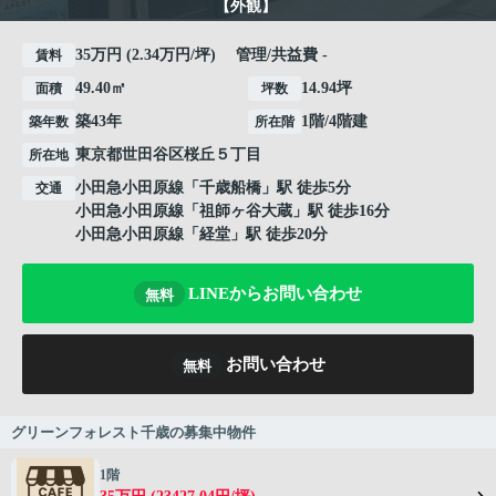
【外観】
35万円 (2.34万円/坪) 管理/共益費 -
賃料
49.40㎡
14.94坪
面積
坪数
築43年
1階/4階建
築年数
所在階
東京都
世田谷区
桜丘
５丁目
所在地
小田急小田原線
「
千歳船橋
」駅 徒歩5分
交通
小田急小田原線
「
祖師ヶ谷大蔵
」駅 徒歩16分
小田急小田原線
「
経堂
」駅 徒歩20分
LINEからお問い合わせ
無料
お問い合わせ
無料
グリーンフォレスト千歳の募集中物件
1階