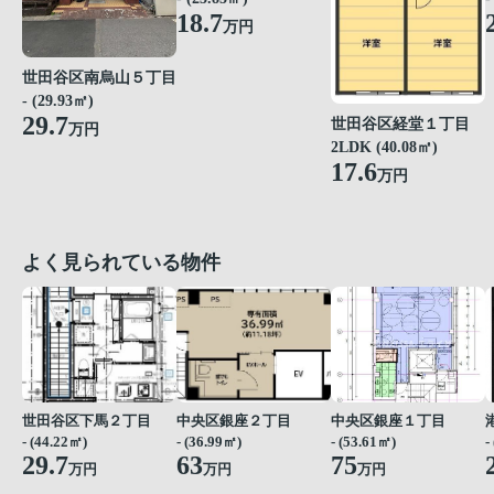
18.7
万円
世田谷区南烏山５丁目
- (29.93㎡)
29.7
世田谷区経堂１丁目
万円
2LDK (40.08㎡)
17.6
万円
よく見られている物件
世田谷区下馬２丁目
中央区銀座２丁目
中央区銀座１丁目
- (44.22㎡)
- (36.99㎡)
- (53.61㎡)
-
29.7
63
75
万円
万円
万円