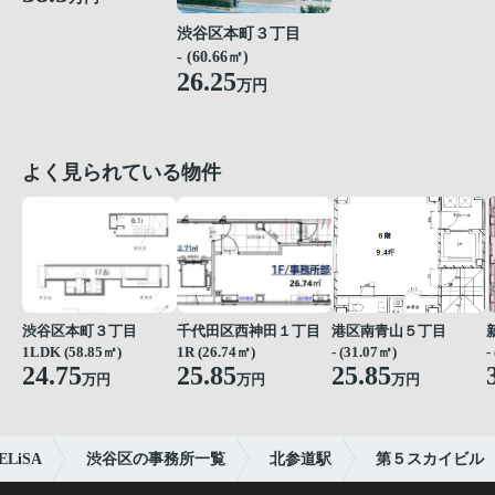
渋谷区本町３丁目
- (60.66㎡)
26.25
万円
よく見られている物件
渋谷区本町３丁目
千代田区西神田１丁目
港区南青山５丁目
1LDK (58.85㎡)
1R (26.74㎡)
- (31.07㎡)
-
24.75
25.85
25.85
万円
万円
万円
iSA
渋谷区の事務所一覧
北参道駅
第５スカイビル