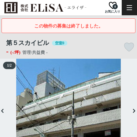
0
お気に入り
この物件の募集は終了しました。
第５スカイビル
空室0
-
(-/坪)
管理/共益費 -
1
/
2