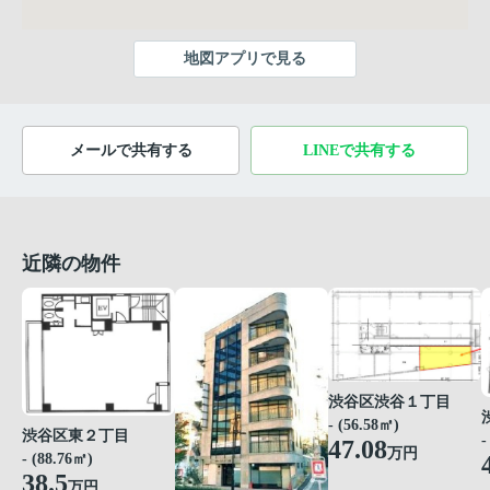
地図アプリで見る
メールで共有する
LINEで共有する
近隣の物件
渋谷区渋谷１丁目
- (56.58㎡)
渋谷区東２丁目
-
47.08
万円
- (88.76㎡)
38.5
万円