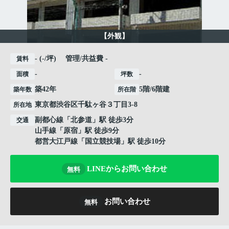
【外観】
- (-/坪) 管理/共益費 -
賃料
-
-
面積
坪数
築42年
5階/6階建
築年数
所在階
東京都
渋谷区
千駄ヶ谷
３丁目3-8
所在地
副都心線
「
北参道
」駅 徒歩3分
交通
山手線
「
原宿
」駅 徒歩9分
都営大江戸線
「
国立競技場
」駅 徒歩10分
LINEからお問い合わせ
無料
お問い合わせ
無料