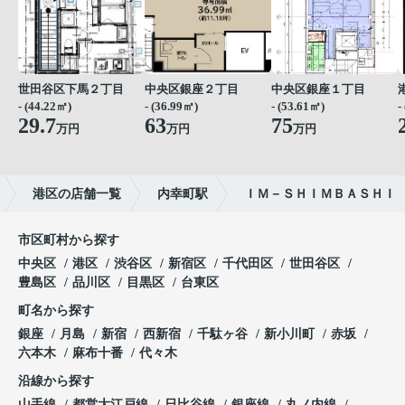
世田谷区下馬２丁目
中央区銀座２丁目
中央区銀座１丁目
- (44.22㎡)
- (36.99㎡)
- (53.61㎡)
-
29.7
63
75
万円
万円
万円
港区の店舗一覧
内幸町駅
ＩＭ－ＳＨＩＭＢＡＳＨＩ
市区町村から探す
中央区
港区
渋谷区
新宿区
千代田区
世田谷区
豊島区
品川区
目黒区
台東区
町名から探す
銀座
月島
新宿
西新宿
千駄ヶ谷
新小川町
赤坂
六本木
麻布十番
代々木
沿線から探す
山手線
都営大江戸線
日比谷線
銀座線
丸ノ内線