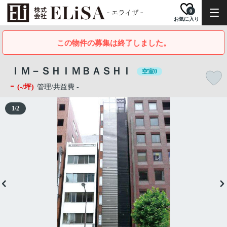
0
お気に入り
この物件の募集は終了しました。
ＩＭ－ＳＨＩＭＢＡＳＨＩ
空室0
-
(-/坪)
管理/共益費 -
1
/
2