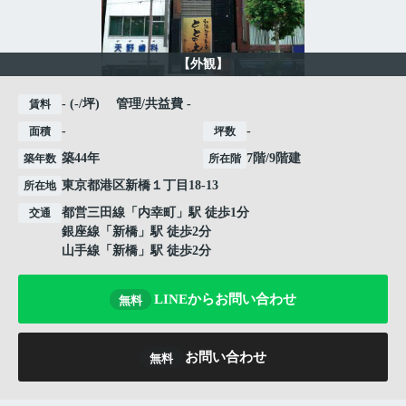
【外観】
- (-/坪) 管理/共益費 -
賃料
-
-
面積
坪数
築44年
7階/9階建
築年数
所在階
東京都
港区
新橋
１丁目18-13
所在地
都営三田線
「
内幸町
」駅 徒歩1分
交通
銀座線
「
新橋
」駅 徒歩2分
山手線
「
新橋
」駅 徒歩2分
LINEからお問い合わせ
無料
お問い合わせ
無料