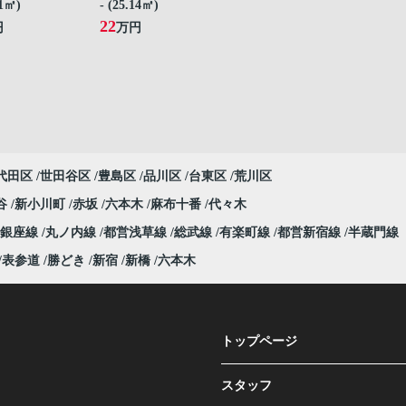
61㎡)
- (25.14㎡)
22
円
万円
代田区
世田谷区
豊島区
品川区
台東区
荒川区
谷
新小川町
赤坂
六本木
麻布十番
代々木
銀座線
丸ノ内線
都営浅草線
総武線
有楽町線
都営新宿線
半蔵門線
表参道
勝どき
新宿
新橋
六本木
トップページ
スタッフ