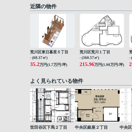
近隣の物件
荒川区東日暮里５丁目
荒川区荒川１丁目
- (68.37㎡)
- (360.57㎡)
-
35.2
215.96
2
万円(
1.7
万円/坪)
万円(
1.98
万円/坪)
よく見られている物件
世田谷区下馬２丁目
中央区銀座２丁目
中央区