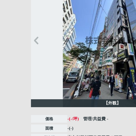
【外観】
価格
-(-/坪)
管理/共益費
-
面積
-(-)