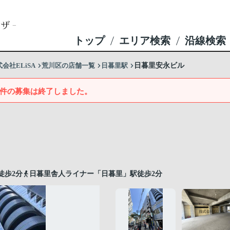
トップ
エリア検索
沿線検索
社ELiSA
荒川区の店舗一覧
日暮里駅
日暮里安永ビル
件の募集は終了しました。
徒歩2分
日暮里舎人ライナー「日暮里」駅徒歩2分