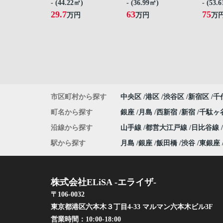
- (44.22㎡)
- (36.99㎡)
- (53.
29.7
63
75
万円
万円
万
市区町村から探す
中央区
港区
渋谷区
新宿区
千
町名から探す
銀座
月島
西新宿
新宿
千駄ヶ
沿線から探す
山手線
都営大江戸線
日比谷線
駅から探す
月島
銀座
飯田橋
渋谷
東銀座
株式会社ELiSA -エライザ-
〒106-0032
東京都港区六本木３丁目4-33 マルマン六本木ビル3F
営業時間：
10:00-18:00