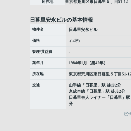
所在地
東京都
荒川区
東日暮里
５丁目51-12
日暮里安永ビルの基本情報
物件名
日暮里安永ビル
価格
-(-/坪)
管理/共益費
-
築年月
1984年1月（築42年）
所在地
東京都
荒川区
東日暮里
５丁目51-1
交通
山手線
「
日暮里
」駅 徒歩2分
京成本線
「
日暮里
」駅 徒歩2分
日暮里舎人ライナー
「
日暮里
」駅
分