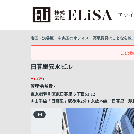
港区・渋谷区・中央区のオフィス・高級賃貸のことなら株式会
この物
日暮里安永ビル
-
(-/坪)
管理/共益費 -
東京都
荒川区
東日暮里
５丁目51-12
山手線「日暮里」駅徒歩2分
京成本線「日暮里」駅
1
/
4