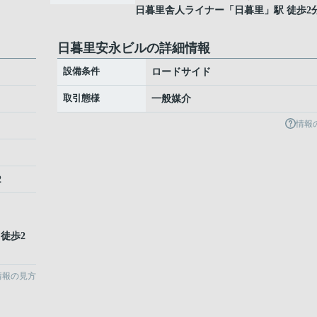
日暮里舎人ライナー
「
日暮里
」駅 徒歩2
日暮里安永ビルの詳細情報
設備条件
ロードサイド
取引態様
一般媒介
情報
2
 徒歩2
情報の見方