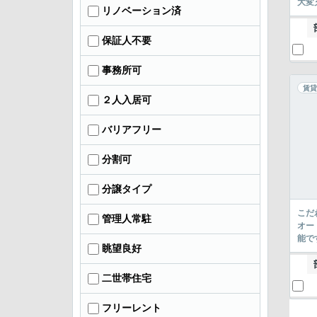
大変
リノベーション済
保証人不要
事務所可
賃貸
２人入居可
バリアフリー
分割可
分譲タイプ
こだ
管理人常駐
オー
能で
眺望良好
二世帯住宅
フリーレント