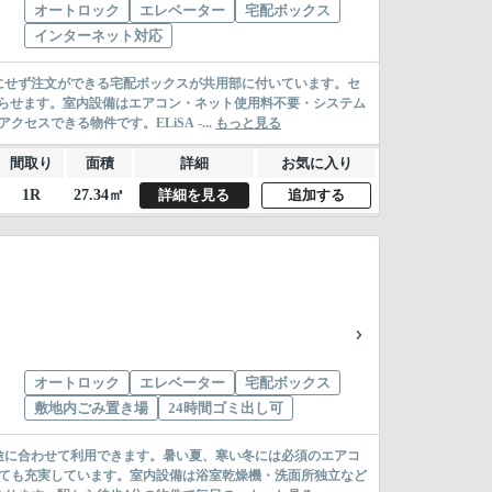
オートロック
エレベーター
宅配ボックス
インターネット対応
にせず注文ができる宅配ボックスが共用部に付いています。セ
らせます。室内設備はエアコン・ネット使用料不要・システム
スできる物件です。ELiSA -...
もっと見る
間取り
面積
詳細
お気に入り
1R
27.34㎡
詳細を見る
追加する
オートロック
エレベーター
宅配ボックス
敷地内ごみ置き場
24時間ゴミ出し可
途に合わせて利用できます。暑い夏、寒い冬には必須のエアコ
とても充実しています。室内設備は浴室乾燥機・洗面所独立など