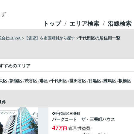
トップ
エリア検索
沿線検索
社ELiSA
【賃貸】を市区町村から探す
千代田区の居住用一覧
すすめのエリア
央区
/
新宿区
/
渋谷区
/
港区
/
千代田区
/
世田谷区
/
目黒区
/
練馬区
/
板橋区
1
件
マンション
千代田区
三番町
パークコート ザ・三番町ハウス
47
万円
管理/共益費-