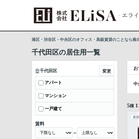
港区・渋谷区・中央区のオフィス・高級賃貸のことなら株式会
千代田区の居住用一覧
お
千代田区
変更
アパート
中
マンション
5
1
棟
一戸建て
賃貸
賃料
～