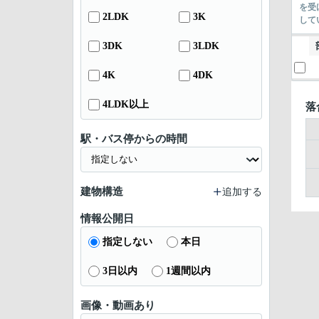
を受
2LDK
3K
して
3DK
3LDK
4K
4DK
4LDK以上
落
駅・バス停からの時間
建物構造
追加する
情報公開日
指定しない
本日
3日以内
1週間以内
画像・動画あり