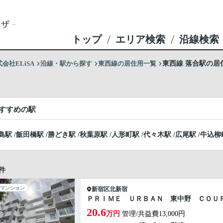
トップ
エリア検索
沿線検索
社ELiSA
沿線・駅から探す
東西線の居住用一覧
東西線 落合駅の居
すすめの駅
島駅
/
飯田橋駅
/
勝どき駅
/
秋葉原駅
/
人形町駅
/
代々木駅
/
広尾駅
/
牛込柳
件
マンション
新宿区
北新宿
ＰＲＩＭＥ ＵＲＢＡＮ 東中野 ＣＯＵ
20.6
万円
管理/共益費13,000円