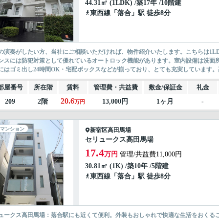
44.31㎡ (1LDK) /築17年 /10階建
東西線
「
落合
」駅 徒歩8分
の演奏がしたい方、当社にご相談いただければ、物件紹介いたします。こちらは1L
ンスには防犯対策として優れているオートロック機能があります。室内設備は洗面
にはゴミ出し24時間OK・宅配ボックスなどが揃っており、とても充実しています。高
部屋番号
所在階
賃料
管理費・共益費
敷金/保証金
礼金
20.6
209
2階
13,000円
1ヶ月
-
万円
マンション
新宿区
高田馬場
セリュークス高田馬場
17.4
万円
管理/共益費11,000円
30.81㎡ (1K) /築10年 /5階建
東西線
「
落合
」駅 徒歩8分
ュークス高田馬場：落合駅にも近くて便利。外装もおしゃれで快適な生活をおくる