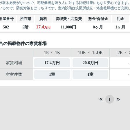
け取る必要がないので、宅配業者を装う人に対する防犯対策にもなり安心できます。
いるので、防犯対策もばっちりです。室内設備は洗面所独立・浴室乾燥機など充実した
部屋番号
所在階
賃料
管理費・共益費
敷金/保証金
礼金
17.4
502
5階
11,000円
0ヶ月
1ヶ月
万円
合の掲載物件の家賃相場
1R ～ 1K
1DK ～ 1LDK
2K ～ 
家賃相場
17.4万円
20.6万円
-
空室件数
1室
1室
-
1