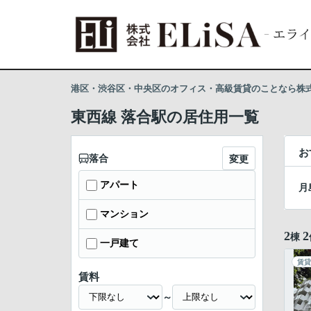
港区・渋谷区・中央区のオフィス・高級賃貸のことなら株式会
東西線 落合駅の居住用一覧
お
落合
変更
アパート
月
マンション
2
2
棟
一戸建て
賃貸
賃料
～