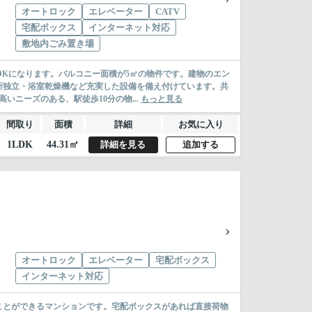
オートロック
エレベーター
CATV
宅配ボックス
インターネット対応
敷地内ごみ置き場
DKになります。バルコニー面積が5㎡の物件です。建物のエン
所独立・浴室乾燥機など充実した設備を備え付けています。共
いニーズのある、駅徒歩10分の物...
もっと見る
間取り
面積
詳細
お気に入り
1LDK
44.31㎡
詳細を見る
追加する
オートロック
エレベーター
宅配ボックス
インターネット対応
ことができるマンションです。宅配ボックスがあれば直接荷物