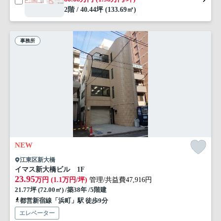
2階 / 40.44坪 (133.69㎡)
事務所
NEW
江東区新大橋
イマス新大橋ビル 1F
23.95
万円 (1.1万円/坪)
管理/共益費47,916円
21.77坪 (72.00㎡) /築38年 /5階建
都営新宿線「浜町」駅 徒歩9分
エレベーター