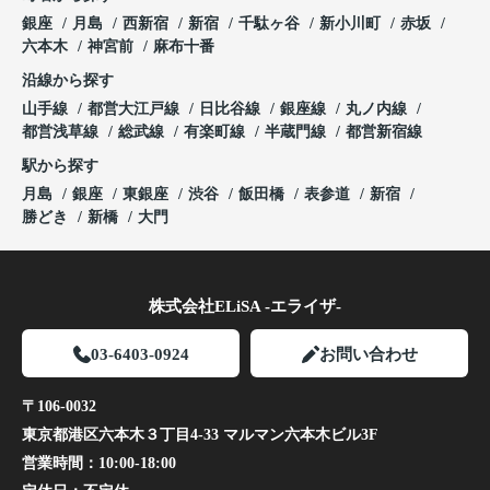
銀座
月島
西新宿
新宿
千駄ヶ谷
新小川町
赤坂
六本木
神宮前
麻布十番
沿線から探す
山手線
都営大江戸線
日比谷線
銀座線
丸ノ内線
都営浅草線
総武線
有楽町線
半蔵門線
都営新宿線
駅から探す
月島
銀座
東銀座
渋谷
飯田橋
表参道
新宿
勝どき
新橋
大門
株式会社ELiSA -エライザ-
03-6403-0924
お問い合わせ
〒106-0032
東京都港区六本木３丁目4-33 マルマン六本木ビル3F
営業時間：
10:00-18:00