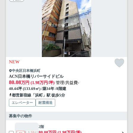
NEW
中央区日本橋浜町
ACN日本橋リバーサイドビル
80.08
万円 (1.98万円/坪)
管理/共益費-
40.44坪 (133.69㎡) /築34年 /8階建
都営新宿線「浜町」駅 徒歩5分
エレベーター
耐震構造
募集中の物件
2階
80.08万円 (1.98万円/坪)