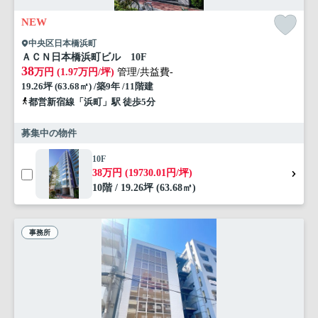
NEW
中央区日本橋浜町
ＡＣＮ日本橋浜町ビル 10F
38
万円 (1.97万円/坪)
管理/共益費-
19.26坪 (63.68㎡) /築9年 /11階建
都営新宿線「浜町」駅 徒歩5分
募集中の物件
10F
38万円 (19730.01円/坪)
10階 / 19.26坪 (63.68㎡)
事務所