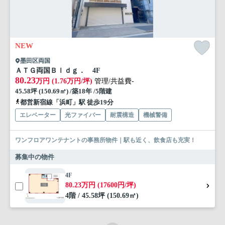
NEW
墨田区両国
ＡＴＧ両国Ｂｌｄｇ． 4F
80.23
万円 (1.76万円/坪)
管理/共益費-
45.58坪 (150.69㎡) /築18年 /5階建
都営新宿線「浜町」駅 徒歩19分
エレベーター
光ファイバー
耐震構造
機械警備
ワンフロアワンテナントの事務所物件｜駅も近く、飲食店も充実！
募集中の物件
4F
80.23万円 (17600円/坪)
4階 / 45.58坪 (150.69㎡)