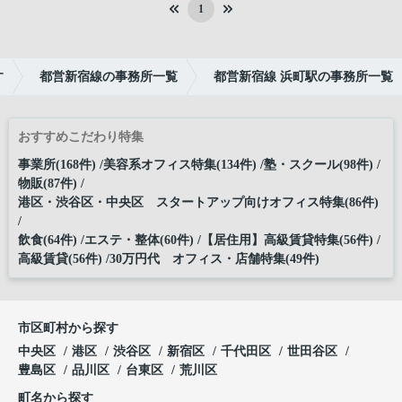
1
す
都営新宿線の事務所一覧
都営新宿線 浜町駅の事務所一覧
おすすめこだわり特集
事業所(168件)
美容系オフィス特集(134件)
塾・スクール(98件)
物販(87件)
港区・渋谷区・中央区 スタートアップ向けオフィス特集(86件)
飲食(64件)
エステ・整体(60件)
【居住用】高級賃貸特集(56件)
高級賃貸(56件)
30万円代 オフィス・店舗特集(49件)
市区町村から探す
中央区
港区
渋谷区
新宿区
千代田区
世田谷区
豊島区
品川区
台東区
荒川区
町名から探す