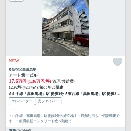
NEW
新宿区高田馬場
アート第一ビル
17.6
万円 (1.36万円/坪)
管理/共益費-
12.92坪 (42.74㎡) /築55年 /5階建
山手線「高田馬場」駅 徒歩3分
東西線「高田馬場」駅 徒歩3分
西
エレベーター
光ファイバー
・山手線「高田馬場」駅徒歩3分の好立地！・店舗利用もご相談可能で
す！・鉄骨鉄筋コンクリート造５階建て
募集中の物件