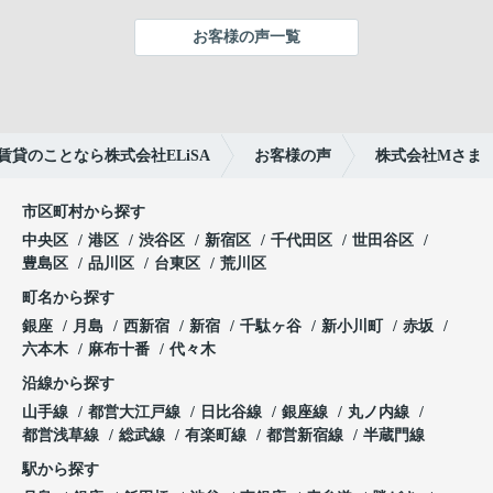
て質問したときには、
株式会社ELiSAの小田垣様は、大変、丁寧に迅速に
その掲載内容に誤りがあったのですが、すぐに事実
お客様の声一覧
対応して下さり、
確認をして連絡をくださいました。
心からお願いして良かったと思っております。
自分の力だけでの新居探しの際には、そのような誤
りに気付くことができず、困ったことが何度もあり
小田垣様にお願いして良かったです。
ました。担当の方の透明性の高いご対応は心強いも
貸のことなら株式会社ELiSA
お客様の声
株式会社Mさま
のでした。
本当に有難うございました。
市区町村から探す
そして、高い理想の条件を抱えているこちらに対し
て、
中央区
港区
渋谷区
新宿区
千代田区
世田谷区
『ご納得いく物件が1番なので、引き続き新着確認
豊島区
品川区
台東区
荒川区
いたします！』というメッセージをいただいたこと
町名から探す
も。
銀座
月島
西新宿
新宿
千駄ヶ谷
新小川町
赤坂
六本木
麻布十番
代々木
どんな時も顧客第一で、スピーディーに対応してく
ださる姿勢。お部屋探しをしている方に、心からオ
沿線から探す
ススメします！
山手線
都営大江戸線
日比谷線
銀座線
丸ノ内線
都営浅草線
総武線
有楽町線
都営新宿線
半蔵門線
駅から探す