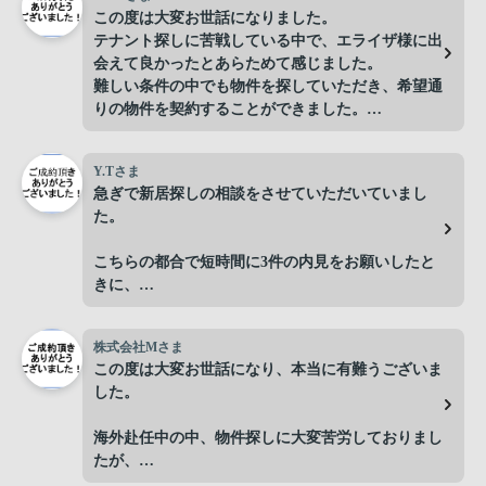
この度は大変お世話になりました。
テナント探しに苦戦している中で、エライザ様に出
会えて良かったとあらためて感じました。
難しい条件の中でも物件を探していただき、希望通
りの物件を契約することができました。
契約の際も様々な連絡等のフォローをしていただ
き、安心して契約することができました。
Y.Tさま
2店舗目の際にはまたお世話になりたいと思いま
急ぎで新居探しの相談をさせていただいていまし
す。
た。
有り難うございました。
こちらの都合で短時間に3件の内見をお願いしたと
きに、
上手くスケジュールを組んでいただき、終始親身に
対応していただきました。
株式会社Mさま
申し訳ないのですが、さらに別日にも何度も同行し
この度は大変お世話になり、本当に有難うございま
ていただくことも。
した。
それでも快くご快諾いただき、本当に感謝しており
ます。
海外赴任中の中、物件探しに大変苦労しておりまし
たが、
また、ある住宅情報サイトで見つけたお部屋につい