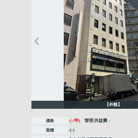
【外観】
価格
-(-/坪)
管理/共益費
-
面積
-(-)