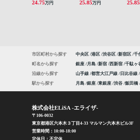
24.75
25.85
25.85
万円
万円
市区町村から探す
中央区
港区
渋谷区
新宿区
千
町名から探す
銀座
月島
新宿
西新宿
千駄ヶ
沿線から探す
山手線
都営大江戸線
日比谷線
駅から探す
月島
銀座
東銀座
渋谷
飯田橋
株式会社ELiSA -エライザ-
〒106-0032
東京都港区六本木３丁目4-33 マルマン六本木ビル3F
営業時間：
10:00-18:00
定休日：
不定休