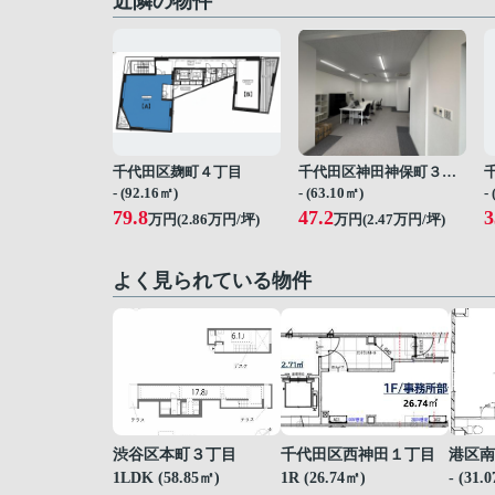
近隣の物件
千代田区麹町４丁目
千代田区神田神保町３丁目
- (92.16㎡)
- (63.10㎡)
-
79.8
47.2
3
万円(
2.86
万円/坪)
万円(
2.47
万円/坪)
よく見られている物件
渋谷区本町３丁目
千代田区西神田１丁目
港区南
1LDK (58.85㎡)
1R (26.74㎡)
- (31.