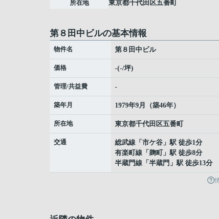
所在地
東京都
千代田区
五番町
第８田中ビルの基本情報
物件名
第８田中ビル
価格
-(-/坪)
管理/共益費
-
築年月
1979年9月（築46年）
所在地
東京都
千代田区
五番町
交通
総武線
「
市ケ谷
」駅 徒歩1分
有楽町線
「
麹町
」駅 徒歩8分
半蔵門線
「
半蔵門
」駅 徒歩13分