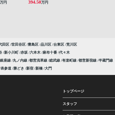
394.50
万円
万円
代田区
世田谷区
豊島区
品川区
台東区
荒川区
谷
新小川町
赤坂
六本木
麻布十番
代々木
銀座線
丸ノ内線
都営浅草線
総武線
有楽町線
都営新宿線
半蔵門線
表参道
勝どき
新宿
新橋
大門
トップページ
スタッフ