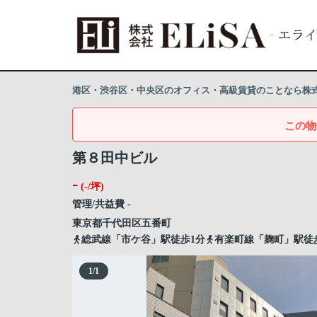
港区・渋谷区・中央区のオフィス・高級賃貸のことなら株式会
この物
第８田中ビル
-
(-/坪)
管理/共益費 -
東京都
千代田区
五番町
総武線「市ケ谷」駅徒歩1分
有楽町線「麹町」駅徒
1
/
1