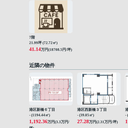
7階
21.99坪 (72.72㎡)
41.14
万円(18708.5円/坪)
近隣の物件
港区新橋６丁目
港区西新橋３丁目
- (1194.44㎡)
- (39.05㎡)
-
1,192.36
27.28
1
万円(
3.3
万円/
万円(
2.31
万円/坪)