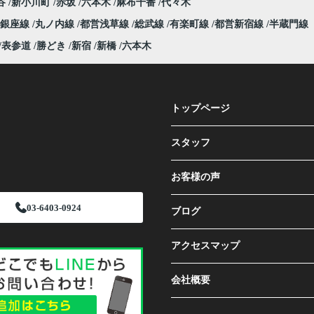
谷
新小川町
赤坂
六本木
麻布十番
代々木
銀座線
丸ノ内線
都営浅草線
総武線
有楽町線
都営新宿線
半蔵門線
表参道
勝どき
新宿
新橋
六本木
トップページ
スタッフ
お客様の声
03-6403-0924
ブログ
アクセスマップ
会社概要