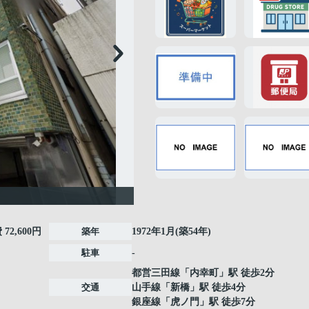
費
72,600円
築年
1972年1月(築54年)
駐車
-
都営三田線
「
内幸町
」駅 徒歩2分
交通
山手線
「
新橋
」駅 徒歩4分
銀座線
「
虎ノ門
」駅 徒歩7分