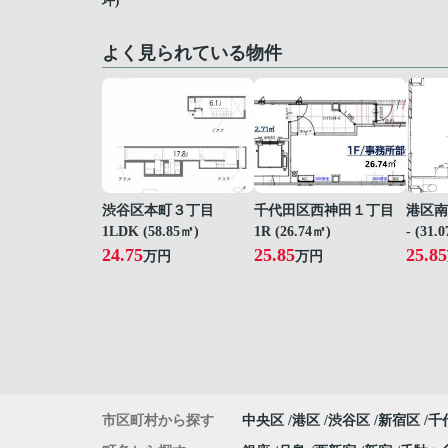
坪)
よく見られている物件
渋谷区本町３丁目
千代田区西神田１丁目
港区南
1LDK (58.85㎡)
1R (26.74㎡)
- (31.
24.75
25.85
25.85
万円
万円
市区町村から探す
中央区
港区
渋谷区
新宿区
千