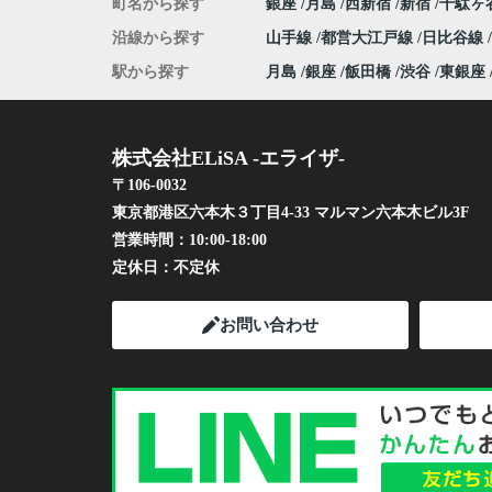
町名から探す
銀座
月島
西新宿
新宿
千駄ヶ
沿線から探す
山手線
都営大江戸線
日比谷線
駅から探す
月島
銀座
飯田橋
渋谷
東銀座
株式会社ELiSA -エライザ-
〒106-0032
東京都港区六本木３丁目4-33 マルマン六本木ビル3F
営業時間：
10:00-18:00
定休日：
不定休
お問い合わせ