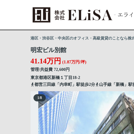
港区・渋谷区・中央区のオフィス・高級賃貸のことなら株式会
明宏ビル別館
41.14万円
(1.87万円/坪)
管理/共益費 72,600円
東京都
港区
新橋
１丁目18-2
都営三田線「内幸町」駅徒歩2分
山手線「新橋」駅
1
/
8