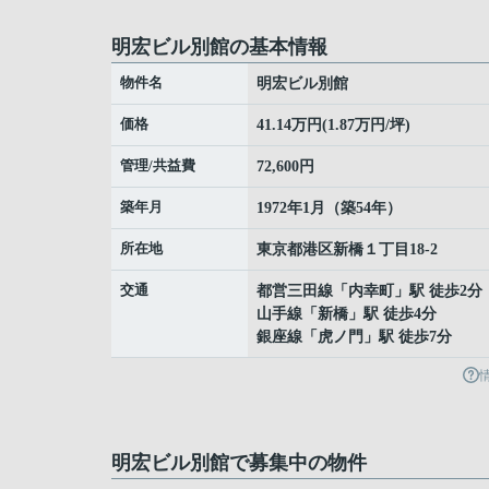
明宏ビル別館の基本情報
物件名
明宏ビル別館
価格
41.14万円(1.87万円/坪)
管理/共益費
72,600円
築年月
1972年1月（築54年）
所在地
東京都
港区
新橋
１丁目18-2
交通
都営三田線
「
内幸町
」駅 徒歩2分
山手線
「
新橋
」駅 徒歩4分
銀座線
「
虎ノ門
」駅 徒歩7分
明宏ビル別館で募集中の物件