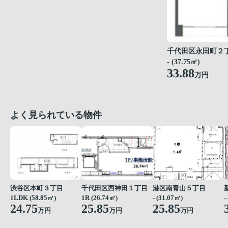
千代田区永田町２
- (37.75㎡)
33.88
万円
よく見られている物件
渋谷区本町３丁目
千代田区西神田１丁目
港区南青山５丁目
1LDK (58.85㎡)
1R (26.74㎡)
- (31.07㎡)
-
24.75
25.85
25.85
万円
万円
万円