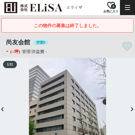
0
お気に入り
この物件の募集は終了しました。
尚友会館
空室0
-
(-/坪)
管理/共益費 -
1
/
11