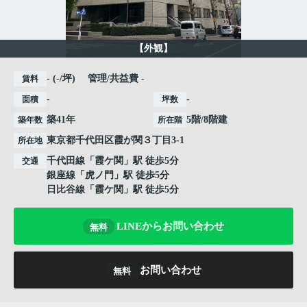
【外観】
- (-/坪) 管理/共益費 -
賃料
-
-
面積
坪数
築41年
5階/8階建
築年数
所在階
東京都
千代田区
霞が関
３丁目3-1
所在地
千代田線
「
霞ケ関
」駅 徒歩5分
交通
銀座線
「
虎ノ門
」駅 徒歩5分
日比谷線
「
霞ケ関
」駅 徒歩5分
LINEからお問い合わせ
無料
お問い合わせ
無料