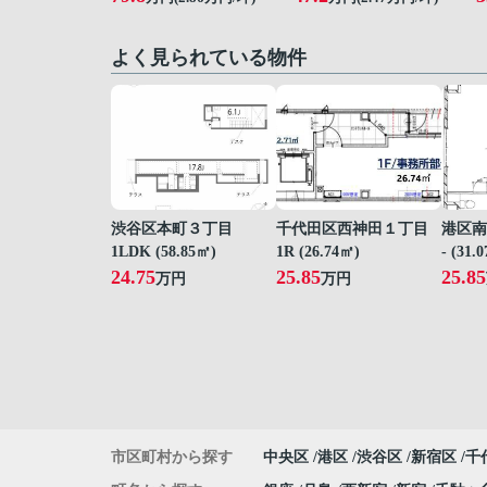
よく見られている物件
渋谷区本町３丁目
千代田区西神田１丁目
港区南
1LDK (58.85㎡)
1R (26.74㎡)
- (31.
24.75
25.85
25.85
万円
万円
市区町村から探す
中央区
港区
渋谷区
新宿区
千