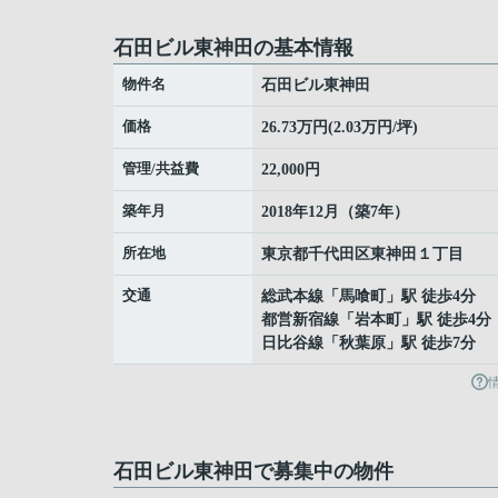
石田ビル東神田の基本情報
物件名
石田ビル東神田
価格
26.73万円(2.03万円/坪)
管理/共益費
22,000円
築年月
2018年12月（築7年）
所在地
東京都
千代田区
東神田
１丁目
交通
総武本線
「
馬喰町
」駅 徒歩4分
都営新宿線
「
岩本町
」駅 徒歩4分
日比谷線
「
秋葉原
」駅 徒歩7分
石田ビル東神田で募集中の物件