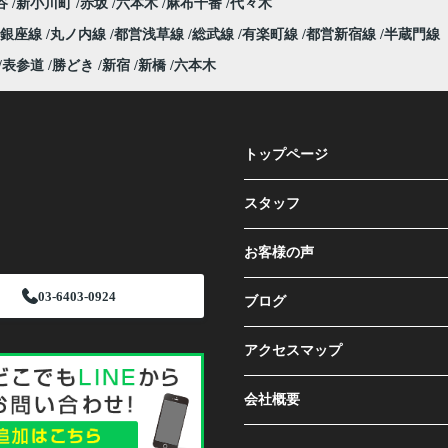
谷
新小川町
赤坂
六本木
麻布十番
代々木
銀座線
丸ノ内線
都営浅草線
総武線
有楽町線
都営新宿線
半蔵門線
表参道
勝どき
新宿
新橋
六本木
トップページ
スタッフ
お客様の声
03-6403-0924
ブログ
アクセスマップ
会社概要