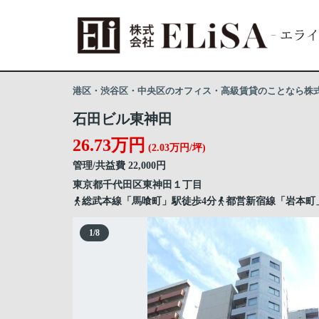
港区・渋谷区・中央区のオフィス・高級賃貸のことなら株式会
石田ビル東神田
26.73万円
(2.03万円/坪)
管理/共益費 22,000円
東京都
千代田区
東神田
１丁目
総武本線「馬喰町」駅徒歩4分
都営新宿線「岩本町
1
/
8