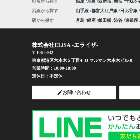
町名から探す
銀座
月島
西新宿
新宿
千駄ヶ
沿線から探す
山手線
都営大江戸線
日比谷線
駅から探す
月島
銀座
飯田橋
渋谷
東銀座
株式会社ELiSA -エライザ-
〒106-0032
東京都港区六本木３丁目4-33 マルマン六本木ビル3F
営業時間：
10:00-18:00
定休日：
不定休
お問い合わせ