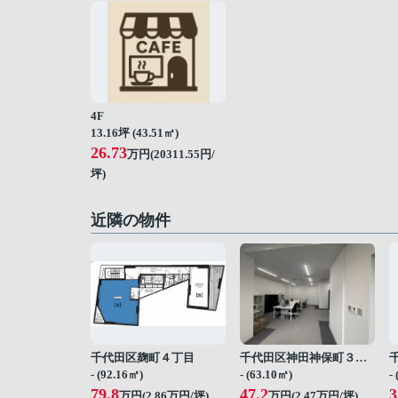
4F
13.16坪 (43.51㎡)
26.73
万円(20311.55円/
坪)
近隣の物件
千代田区麹町４丁目
千代田区神田神保町３丁目
- (92.16㎡)
- (63.10㎡)
-
79.8
47.2
3
万円(
2.86
万円/坪)
万円(
2.47
万円/坪)