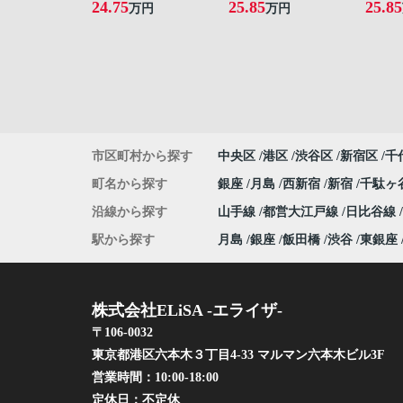
24.75
25.85
25.85
万円
万円
市区町村から探す
中央区
港区
渋谷区
新宿区
千
町名から探す
銀座
月島
西新宿
新宿
千駄ヶ
沿線から探す
山手線
都営大江戸線
日比谷線
駅から探す
月島
銀座
飯田橋
渋谷
東銀座
株式会社ELiSA -エライザ-
〒106-0032
東京都港区六本木３丁目4-33 マルマン六本木ビル3F
営業時間：
10:00-18:00
定休日：
不定休