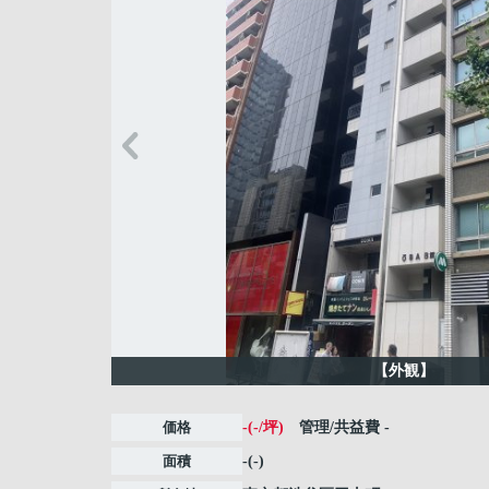
【外観】
価格
-(-/坪)
管理/共益費
-
面積
-(-)