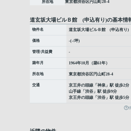
所在地
東京都
渋谷区
円山町
28-4
道玄坂大場ビルＢ館 (申込有り)の基本情
物件名
道玄坂大場ビルＢ館 (申込有り)
価格
-(-/坪)
管理/共益費
-
築年月
1964年10月（築61年）
所在地
東京都
渋谷区
円山町
28-4
交通
京王井の頭線
「
神泉
」駅 徒歩2分
山手線
「
渋谷
」駅 徒歩9分
京王井の頭線
「
渋谷
」駅 徒歩5分