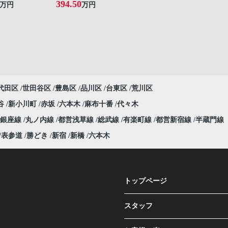
394.50
万円
万円
代田区
世田谷区
豊島区
品川区
台東区
荒川区
谷
新小川町
赤坂
六本木
麻布十番
代々木
銀座線
丸ノ内線
都営浅草線
総武線
有楽町線
都営新宿線
半蔵門線
表参道
勝どき
新宿
新橋
六本木
トップページ
スタッフ