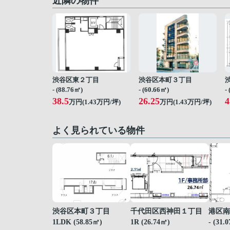
近隣の物件
渋谷区東２丁目
渋谷区本町３丁目
- (88.76㎡)
- (60.66㎡)
-
38.5
26.25
4
万円(
1.43
万円/坪)
万円(
1.43
万円/坪)
よく見られている物件
渋谷区本町３丁目
千代田区西神田１丁目
港区南
1LDK (58.85㎡)
1R (26.74㎡)
- (31.