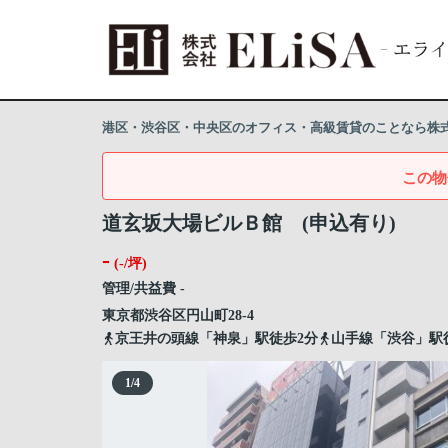
港区・渋谷区・中央区のオフィス・高級賃貸のことなら株式会
この物
道玄坂大場ビルＢ館 (申込有り)
-
(-/坪)
管理/共益費 -
東京都
渋谷区
円山町
28-4
京王井の頭線「神泉」駅徒歩2分
山手線「渋谷」駅
1
/
4