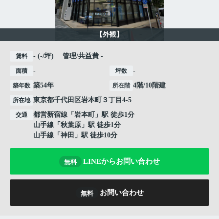
【外観】
- (-/坪) 管理/共益費 -
賃料
-
-
面積
坪数
築54年
4階/10階建
築年数
所在階
東京都
千代田区
岩本町
３丁目4-5
所在地
都営新宿線
「
岩本町
」駅 徒歩1分
交通
山手線
「
秋葉原
」駅 徒歩1分
山手線
「
神田
」駅 徒歩10分
LINEからお問い合わせ
無料
お問い合わせ
無料