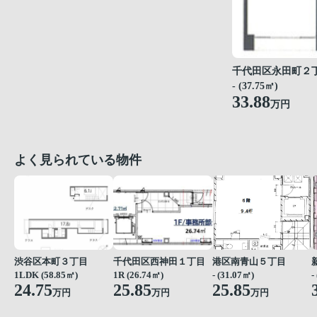
千代田区永田町２
- (37.75㎡)
33.88
万円
よく見られている物件
渋谷区本町３丁目
千代田区西神田１丁目
港区南青山５丁目
1LDK (58.85㎡)
1R (26.74㎡)
- (31.07㎡)
-
24.75
25.85
25.85
万円
万円
万円