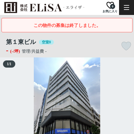
0
お気に入り
この物件の募集は終了しました。
第１東ビル
空室0
-
(-/坪)
管理/共益費 -
1
/
1