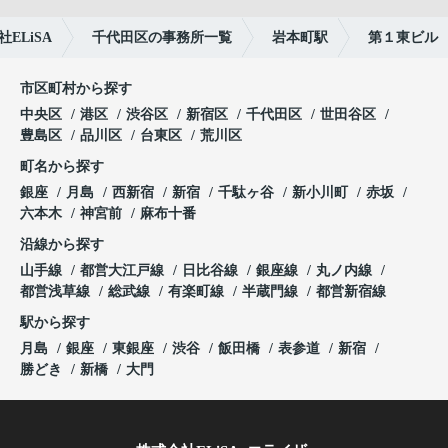
LiSA
千代田区の事務所一覧
岩本町駅
第１東ビル
市区町村から探す
中央区
港区
渋谷区
新宿区
千代田区
世田谷区
豊島区
品川区
台東区
荒川区
町名から探す
銀座
月島
西新宿
新宿
千駄ヶ谷
新小川町
赤坂
六本木
神宮前
麻布十番
沿線から探す
山手線
都営大江戸線
日比谷線
銀座線
丸ノ内線
都営浅草線
総武線
有楽町線
半蔵門線
都営新宿線
駅から探す
月島
銀座
東銀座
渋谷
飯田橋
表参道
新宿
勝どき
新橋
大門