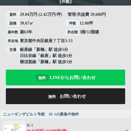
【外観】
29.04万円 (2.42万円/坪) 管理/共益費 39,600円
賃料
39.67㎡
12.00坪
面積
坪数
築63年
3階/12階建
築年数
所在階
東京都
中央区
銀座
７丁目3-13
所在地
銀座線
「
新橋
」駅 徒歩5分
交通
日比谷線
「
銀座
」駅 徒歩5分
横須賀線
「
新橋
」駅 徒歩5分
LINEからお問い合わせ
無料
お問い合わせ
無料
ニューギンザビル１号館 3F-1の募集中物件
3F-1