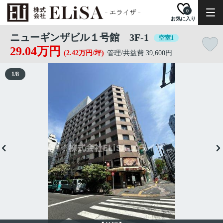
0
お気に入り
ニューギンザビル１号館 3F-1
空室1
29.04万円
(2.42万円/坪)
管理/共益費 39,600円
1
/
8