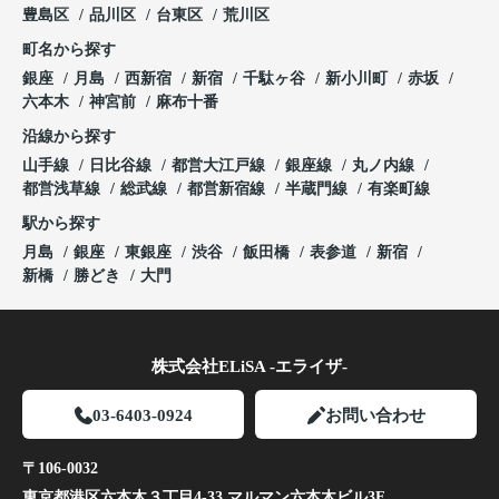
豊島区
品川区
台東区
荒川区
町名から探す
銀座
月島
西新宿
新宿
千駄ヶ谷
新小川町
赤坂
六本木
神宮前
麻布十番
沿線から探す
山手線
日比谷線
都営大江戸線
銀座線
丸ノ内線
都営浅草線
総武線
都営新宿線
半蔵門線
有楽町線
駅から探す
月島
銀座
東銀座
渋谷
飯田橋
表参道
新宿
新橋
勝どき
大門
株式会社ELiSA -エライザ-
03-6403-0924
お問い合わせ
〒106-0032
東京都港区六本木３丁目4-33 マルマン六本木ビル3F