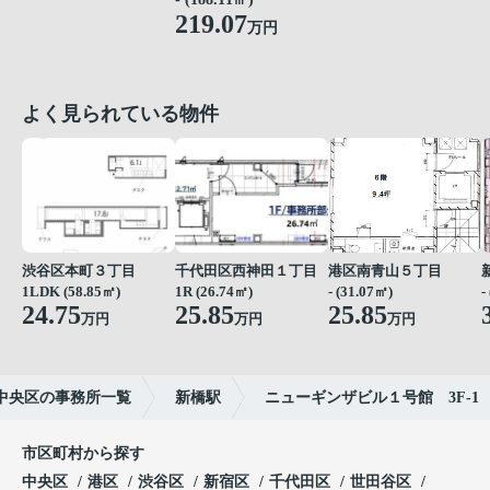
219.07
万円
よく見られている物件
渋谷区本町３丁目
千代田区西神田１丁目
港区南青山５丁目
1LDK (58.85㎡)
1R (26.74㎡)
- (31.07㎡)
-
24.75
25.85
25.85
万円
万円
万円
中央区の事務所一覧
新橋駅
ニューギンザビル１号館 3F-1
市区町村から探す
中央区
港区
渋谷区
新宿区
千代田区
世田谷区