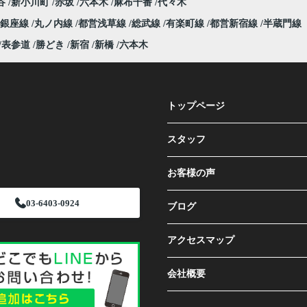
谷
新小川町
赤坂
六本木
麻布十番
代々木
銀座線
丸ノ内線
都営浅草線
総武線
有楽町線
都営新宿線
半蔵門線
表参道
勝どき
新宿
新橋
六本木
トップページ
スタッフ
お客様の声
03-6403-0924
ブログ
アクセスマップ
会社概要