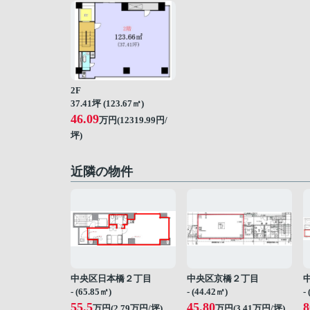
2F
37.41坪 (123.67㎡)
46.09
万円(12319.99円/
坪)
近隣の物件
中央区日本橋２丁目
中央区京橋２丁目
- (65.85㎡)
- (44.42㎡)
-
55.5
45.80
8
万円(
2.79
万円/坪)
万円(
3.41
万円/坪)