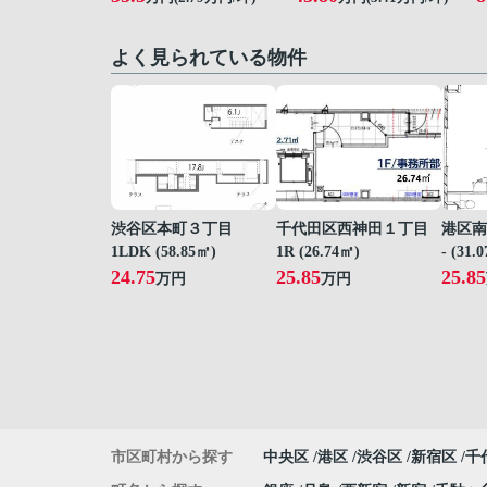
よく見られている物件
渋谷区本町３丁目
千代田区西神田１丁目
港区南
1LDK (58.85㎡)
1R (26.74㎡)
- (31.
24.75
25.85
25.85
万円
万円
市区町村から探す
中央区
港区
渋谷区
新宿区
千