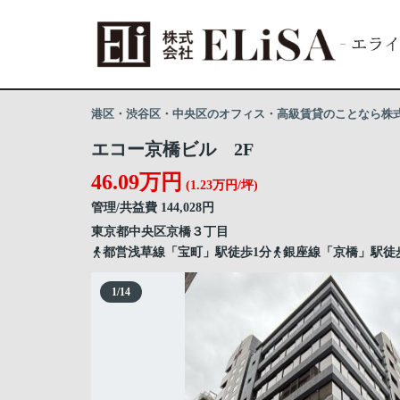
港区・渋谷区・中央区のオフィス・高級賃貸のことなら株式会
エコー京橋ビル 2F
46.09万円
(1.23万円/坪)
管理/共益費 144,028円
東京都
中央区
京橋
３丁目
都営浅草線「宝町」駅徒歩1分
銀座線「京橋」駅徒
1
/
14