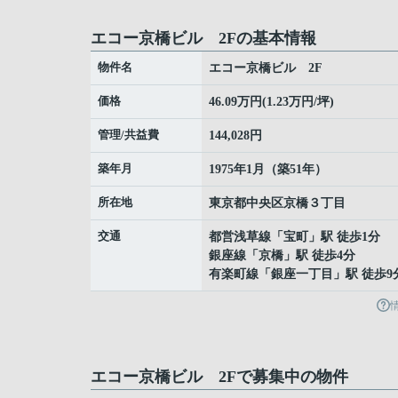
エコー京橋ビル 2Fの基本情報
物件名
エコー京橋ビル 2F
価格
46.09万円(1.23万円/坪)
管理/共益費
144,028円
築年月
1975年1月（築51年）
所在地
東京都
中央区
京橋
３丁目
交通
都営浅草線
「
宝町
」駅 徒歩1分
銀座線
「
京橋
」駅 徒歩4分
有楽町線
「
銀座一丁目
」駅 徒歩9
エコー京橋ビル 2Fで募集中の物件