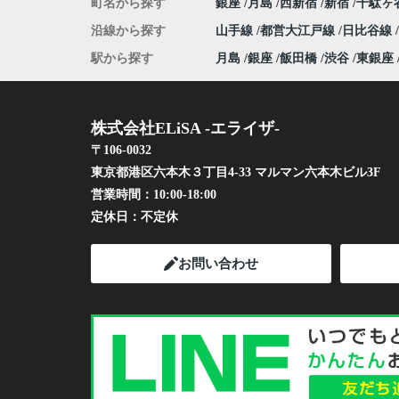
町名から探す
銀座
月島
西新宿
新宿
千駄ヶ
沿線から探す
山手線
都営大江戸線
日比谷線
駅から探す
月島
銀座
飯田橋
渋谷
東銀座
株式会社ELiSA -エライザ-
〒106-0032
東京都港区六本木３丁目4-33 マルマン六本木ビル3F
営業時間：
10:00-18:00
定休日：
不定休
お問い合わせ