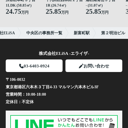
1LDK (58.85㎡)
1R (26.74㎡)
- (31.07㎡)
-
24.75
25.85
25.85
万円
万円
万円
LiSA
中央区の事務所一覧
新富町駅
第２明治ビル
株式会社ELiSA -エライザ-
03-6403-0924
お問い合わせ
〒106-0032
東京都港区六本木３丁目4-33 マルマン六本木ビル3F
営業時間：
10:00-18:00
定休日：
不定休