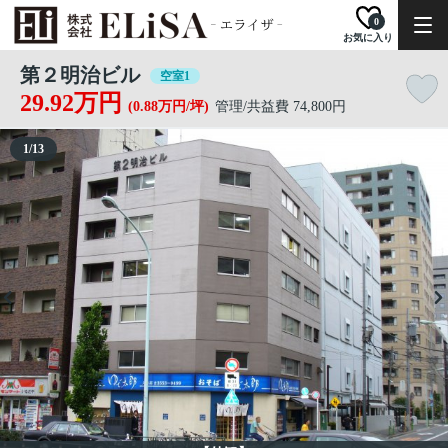
0
お気に入り
第２明治ビル
空室1
29.92万円
(0.88万円/坪)
管理/共益費 74,800円
1
/
13