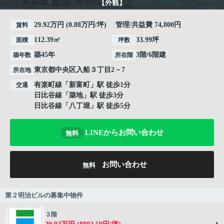
【外観】
29.92万円 (0.88万円/坪) 管理/共益費 74,800円
賃料
112.39㎡
33.99坪
面積
坪数
築45年
3階/6階建
築年数
所在階
東京都
中央区
入船
３丁目2－7
所在地
有楽町線
「
新富町
」駅 徒歩1分
交通
日比谷線
「
築地
」駅 徒歩3分
日比谷線
「
八丁堀
」駅 徒歩5分
LINEからお問い合わせ
無料
お問い合わせ
無料
第２明治ビルの募集中物件
３階