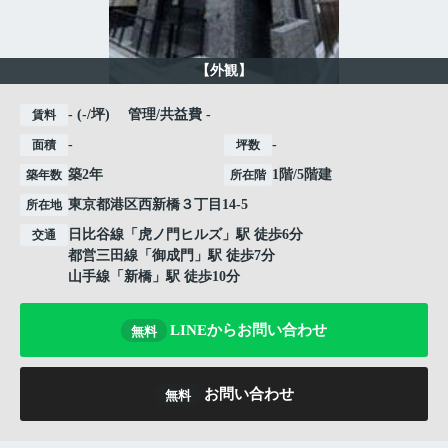
【外観】
- (-/坪) 管理/共益費 -
賃料
-
-
面積
坪数
築2年
1階/5階建
築年数
所在階
東京都
港区
西新橋
３丁目14-5
所在地
日比谷線
「
虎ノ門ヒルズ
」駅 徒歩6分
交通
都営三田線
「
御成門
」駅 徒歩7分
山手線
「
新橋
」駅 徒歩10分
LINEからお問い合わせ
無料
お問い合わせ
無料