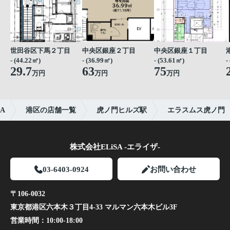
世田谷区下馬２丁目
中央区銀座２丁目
中央区銀座１丁目
- (44.22㎡)
- (36.99㎡)
- (53.61㎡)
-
29.7
63
75
万円
万円
万円
A
港区の店舗一覧
虎ノ門ヒルズ駅
エラスムス虎ノ門
株式会社ELiSA -エライザ-
03-6403-0924
お問い合わせ
〒106-0032
東京都港区六本木３丁目4-33 マルマン六本木ビル3F
営業時間：
10:00-18:00