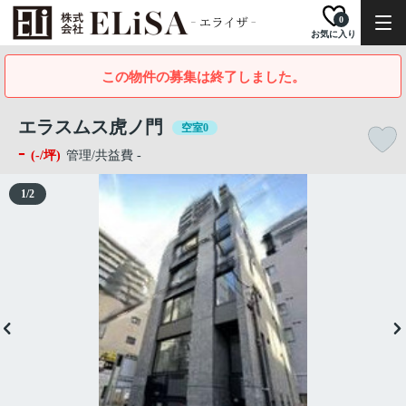
0
お気に入り
この物件の募集は終了しました。
エラスムス虎ノ門
空室0
-
(-/坪)
管理/共益費 -
1
/
2