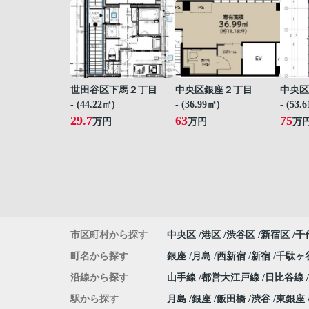
世田谷区下馬２丁目
中央区銀座２丁目
中央区
- (44.22㎡)
- (36.99㎡)
- (53.
29.7
63
75
万円
万円
万
市区町村から探す
中央区
港区
渋谷区
新宿区
千
町名から探す
銀座
月島
西新宿
新宿
千駄ヶ
沿線から探す
山手線
都営大江戸線
日比谷線
駅から探す
月島
銀座
飯田橋
渋谷
東銀座