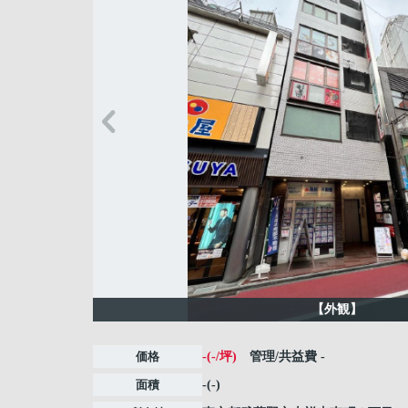
【外観】
価格
-(-/坪)
管理/共益費
-
面積
-(-)