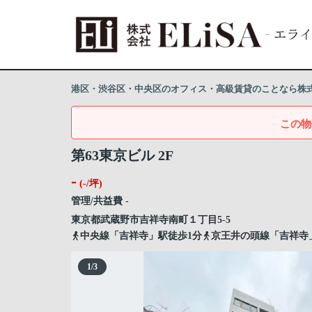
港区・渋谷区・中央区のオフィス・高級賃貸のことなら株式会
この物
第63東京ビル 2F
-
(-/坪)
管理/共益費 -
東京都
武蔵野市
吉祥寺南町
１丁目5-5
中央線「吉祥寺」駅徒歩1分
京王井の頭線「吉祥寺
1
/
3