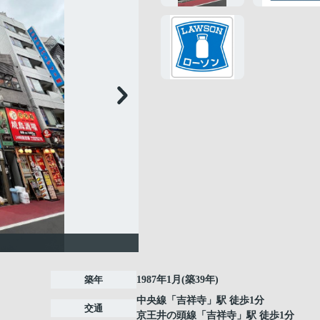
築年
1987年1月(築39年)
中央線
「
吉祥寺
」駅 徒歩1分
交通
京王井の頭線
「
吉祥寺
」駅 徒歩1分