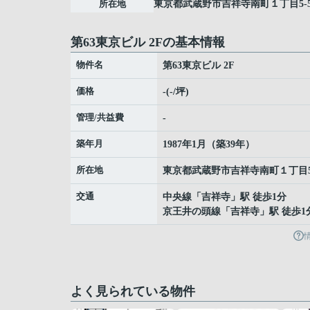
所在地
東京都
武蔵野市
吉祥寺南町
１丁目5-
第63東京ビル 2Fの基本情報
物件名
第63東京ビル 2F
価格
-(-/坪)
管理/共益費
-
築年月
1987年1月（築39年）
所在地
東京都
武蔵野市
吉祥寺南町
１丁目5
交通
中央線
「
吉祥寺
」駅 徒歩1分
京王井の頭線
「
吉祥寺
」駅 徒歩1
よく見られている物件