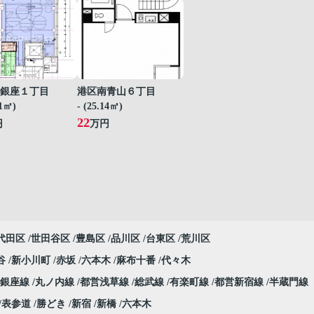
銀座１丁目
港区南青山６丁目
61㎡)
- (25.14㎡)
22
円
万円
代田区
世田谷区
豊島区
品川区
台東区
荒川区
谷
新小川町
赤坂
六本木
麻布十番
代々木
銀座線
丸ノ内線
都営浅草線
総武線
有楽町線
都営新宿線
半蔵門線
表参道
勝どき
新宿
新橋
六本木