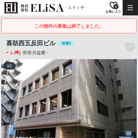
0
お気に入り
この物件の募集は終了しました。
喜助西五反田ビル
空室0
-
(-/坪)
管理/共益費 -
1
/
2