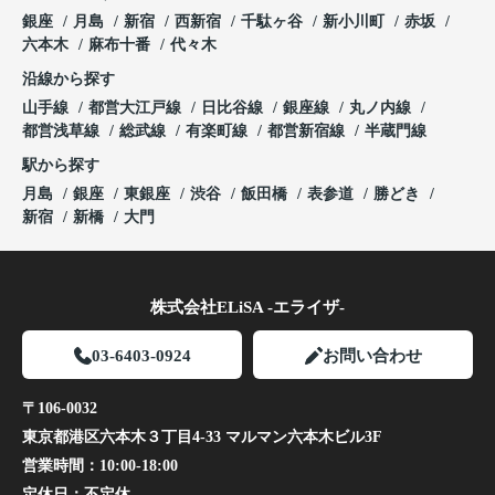
銀座
月島
新宿
西新宿
千駄ヶ谷
新小川町
赤坂
六本木
麻布十番
代々木
沿線から探す
山手線
都営大江戸線
日比谷線
銀座線
丸ノ内線
都営浅草線
総武線
有楽町線
都営新宿線
半蔵門線
駅から探す
月島
銀座
東銀座
渋谷
飯田橋
表参道
勝どき
新宿
新橋
大門
株式会社ELiSA -エライザ-
03-6403-0924
お問い合わせ
〒106-0032
東京都港区六本木３丁目4-33 マルマン六本木ビル3F
営業時間：
10:00-18:00
定休日：
不定休