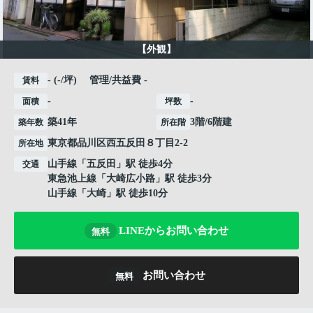
【外観】
- (-/坪) 管理/共益費 -
賃料
-
-
面積
坪数
築41年
3階/6階建
築年数
所在階
東京都
品川区
西五反田
８丁目2-2
所在地
山手線
「
五反田
」駅 徒歩4分
交通
東急池上線
「
大崎広小路
」駅 徒歩3分
山手線
「
大崎
」駅 徒歩10分
LINEからお問い合わせ
無料
お問い合わせ
無料