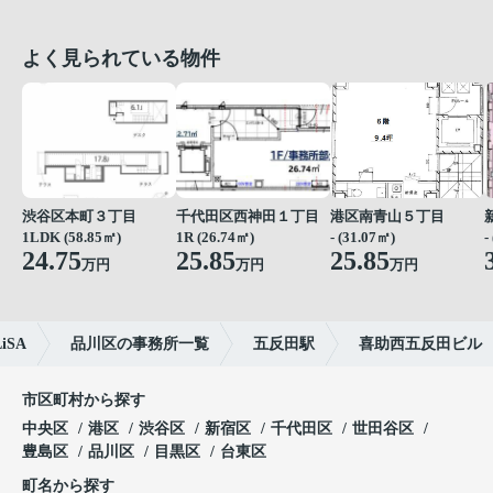
よく見られている物件
渋谷区本町３丁目
千代田区西神田１丁目
港区南青山５丁目
1LDK (58.85㎡)
1R (26.74㎡)
- (31.07㎡)
-
24.75
25.85
25.85
万円
万円
万円
SA
品川区の事務所一覧
五反田駅
喜助西五反田ビル
市区町村から探す
中央区
港区
渋谷区
新宿区
千代田区
世田谷区
豊島区
品川区
目黒区
台東区
町名から探す