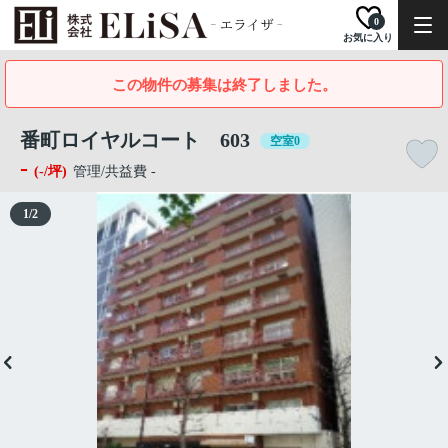
0
お気に入り
この物件の募集は終了しました。
番町ロイヤルコート 603
空室0
-
(-/坪)
管理/共益費 -
1
/
2