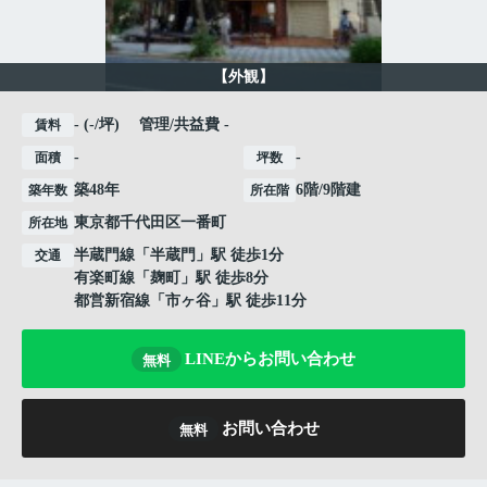
【外観】
- (-/坪) 管理/共益費 -
賃料
-
-
面積
坪数
築48年
6階/9階建
築年数
所在階
東京都
千代田区
一番町
所在地
半蔵門線
「
半蔵門
」駅 徒歩1分
交通
有楽町線
「
麹町
」駅 徒歩8分
都営新宿線
「
市ヶ谷
」駅 徒歩11分
LINEからお問い合わせ
無料
お問い合わせ
無料