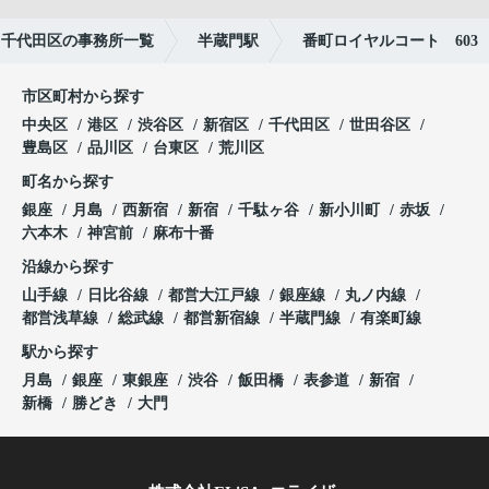
千代田区の事務所一覧
半蔵門駅
番町ロイヤルコート 603
市区町村から探す
中央区
港区
渋谷区
新宿区
千代田区
世田谷区
豊島区
品川区
台東区
荒川区
町名から探す
銀座
月島
西新宿
新宿
千駄ヶ谷
新小川町
赤坂
六本木
神宮前
麻布十番
沿線から探す
山手線
日比谷線
都営大江戸線
銀座線
丸ノ内線
都営浅草線
総武線
都営新宿線
半蔵門線
有楽町線
駅から探す
月島
銀座
東銀座
渋谷
飯田橋
表参道
新宿
新橋
勝どき
大門