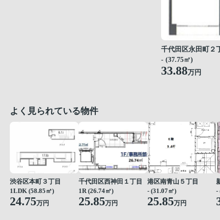
千代田区永田町２
- (37.75㎡)
33.88
万円
よく見られている物件
渋谷区本町３丁目
千代田区西神田１丁目
港区南青山５丁目
1LDK (58.85㎡)
1R (26.74㎡)
- (31.07㎡)
-
24.75
25.85
25.85
万円
万円
万円