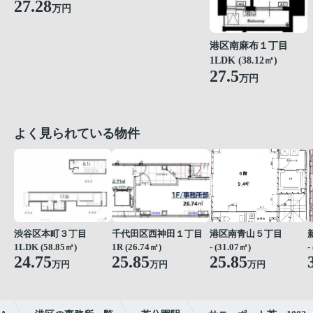
27.28
万円
港区南麻布１丁目
1LDK (38.12㎡)
27.5
万円
よく見られている物件
渋谷区本町３丁目
千代田区西神田１丁目
港区南青山５丁目
1LDK (58.85㎡)
1R (26.74㎡)
- (31.07㎡)
-
24.75
25.85
25.85
万円
万円
万円