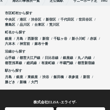
A
港区の事務所一覧
芝公園駅
サニーポート芝 1002
市区町村から探す
中央区
港区
渋谷区
新宿区
千代田区
世田谷区
豊島区
品川区
台東区
荒川区
町名から探す
銀座
月島
西新宿
新宿
千駄ヶ谷
新小川町
赤坂
六本木
神宮前
麻布十番
沿線から探す
山手線
都営大江戸線
日比谷線
銀座線
丸ノ内線
都営浅草線
総武線
有楽町線
半蔵門線
都営新宿線
駅から探す
月島
銀座
東銀座
渋谷
飯田橋
表参道
新宿
勝どき
新橋
大門
株式会社ELiSA -エライザ-