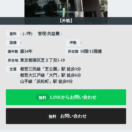
【外観】
- (-/坪) 管理/共益費 -
賃料
-
-
面積
坪数
築34年
10階/11階建
築年数
所在階
東京都
港区
芝
２丁目5-10
所在地
都営三田線
「
芝公園
」駅 徒歩3分
交通
都営大江戸線
「
大門
」駅 徒歩6分
山手線
「
浜松町
」駅 徒歩9分
LINEからお問い合わせ
無料
お問い合わせ
無料