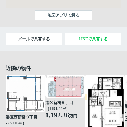
地図アプリで見る
メールで共有する
LINEで共有する
近隣の物件
港区新橋６丁目
- (1194.44㎡)
-
1,192.36
万円
港区西新橋３丁目
- (39.05㎡)