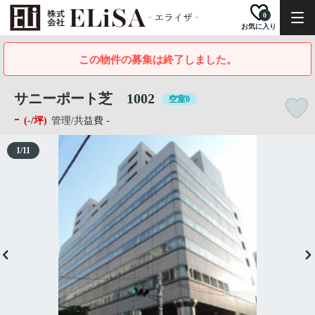
0
お気に入り
この物件の募集は終了しました。
サニーポート芝 1002
空室0
-
(-/坪)
管理/共益費 -
1
/
11