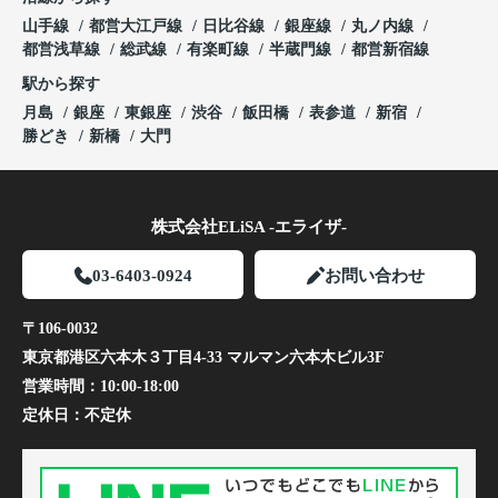
山手線
都営大江戸線
日比谷線
銀座線
丸ノ内線
都営浅草線
総武線
有楽町線
半蔵門線
都営新宿線
駅から探す
月島
銀座
東銀座
渋谷
飯田橋
表参道
新宿
勝どき
新橋
大門
株式会社ELiSA -エライザ-
03-6403-0924
お問い合わせ
〒106-0032
東京都港区六本木３丁目4-33 マルマン六本木ビル3F
営業時間：
10:00-18:00
定休日：
不定休