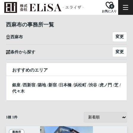
0
お気に入り
西麻布の事務所一覧
変更
西麻布
変更
条件から探す
おすすめのエリア
銀座
/
西新宿
/
築地
/
新宿
/
日本橋
/
浜松町
/
渋谷
/
虎ノ門
/
芝
/
代々木
1
棟
1
件
事務所