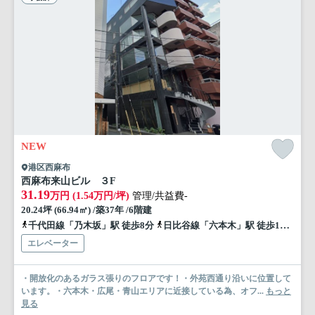
NEW
港区西麻布
西麻布来山ビル ３F
31.19
万円 (1.54万円/坪)
管理/共益費-
20.24坪 (66.94㎡) /築37年 /6階建
千代田線「乃木坂」駅 徒歩8分
日比谷線「六本木」駅 徒歩13分
千
エレベーター
・開放化のあるガラス張りのフロアです！・外苑西通り沿いに位置して
います。・六本木・広尾・青山エリアに近接している為、オフ...
もっと
見る