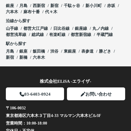
銀座
月島
西新宿
新宿
千駄ヶ谷
新小川町
赤坂
六本木
麻布十番
代々木
沿線から探す
山手線
都営大江戸線
日比谷線
銀座線
丸ノ内線
都営浅草線
総武線
有楽町線
都営新宿線
半蔵門線
駅から探す
月島
銀座
飯田橋
渋谷
東銀座
表参道
勝どき
新宿
新橋
六本木
株式会社ELiSA -エライザ-
03-6403-0924
お問い合わせ
〒106-0032
東京都港区六本木３丁目4-33 マルマン六本木ビル3F
営業時間：
10:00-18:00
定休日：
不定休