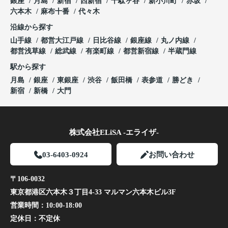
銀座
月島
新宿
西新宿
千駄ヶ谷
新小川町
赤坂
六本木
麻布十番
代々木
沿線から探す
山手線
都営大江戸線
日比谷線
銀座線
丸ノ内線
都営浅草線
総武線
有楽町線
都営新宿線
半蔵門線
駅から探す
月島
銀座
東銀座
渋谷
飯田橋
表参道
勝どき
新宿
新橋
大門
株式会社ELiSA -エライザ-
03-6403-0924
お問い合わせ
〒106-0032
東京都港区六本木３丁目4-33 マルマン六本木ビル3F
営業時間：
10:00-18:00
定休日：
不定休