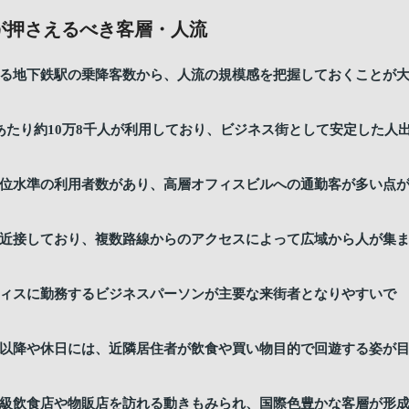
が押さえるべき客層・人流
る地下鉄駅の乗降客数から、人流の規模感を把握しておくことが
あたり約10万8千人が利用しており、ビジネス街として安定した人
位水準の利用者数があり、高層オフィスビルへの通勤客が多い点
近接しており、複数路線からのアクセスによって広域から人が集
ィスに勤務するビジネスパーソンが主要な来街者となりやすいで
以降や休日には、近隣居住者が飲食や買い物目的で回遊する姿が
級飲食店や物販店を訪れる動きもみられ、国際色豊かな客層が形