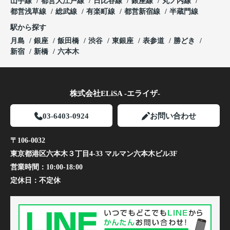
山手線
都営大江戸線
日比谷線
銀座線
丸ノ内線
都営浅草線
総武線
有楽町線
都営新宿線
半蔵門線
駅から探す
月島
銀座
飯田橋
渋谷
東銀座
表参道
勝どき
新宿
新橋
六本木
株式会社ELiSA -エライザ-
03-6403-0924
お問い合わせ
〒106-0032
東京都港区六本木３丁目4-33 マルマン六本木ビル3F
営業時間：
10:00-18:00
定休日：
不定休