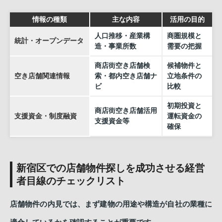
情報の種類
主な内容
活用の目的
人口推移・産業構
商圏規模と
統計・オープンデータ
造・事業所数
需要の把握
商店街空き店舗検
候補物件と
空き店舗関連情報
索・都内空き店舗ナ
立地条件の
ビ
比較
初期投資と
商店街空き店舗活用
支援資金・制度融資
運転資金の
支援資金等
確保
新宿区での店舗物件探しを成功させる経営
者目線のチェックリスト
店舗物件の内見では、まず建物の用途や構造が自社の業種に