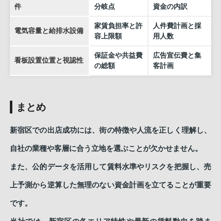
件
分岐点
資金の内訳
家賃負担率と許
人件費計画と採
電気容量と給排水設備
容上限額
用人数
保証金や共益費
広告宣伝費と集
看板設置位置と視認性
の総額
客計画
まとめ
新宿区での出店成功には、街の特徴や人流を正しく理解し、
自社の業種や客層に合う立地を選ぶことが欠かせません。
また、公的データを活用して賃料水準やリスクを把握し、売
上予測から逆算した無理のない資金計画を立てることが重要
です。