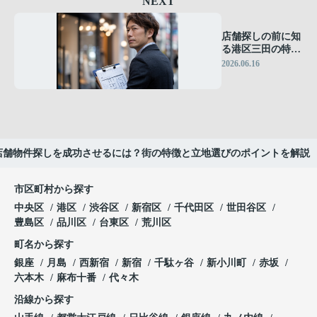
NEXT
店舗探しの前に知
る港区三田の特
徴！出店成功につ
2026.06.16
ながる立地と客層
の見極め方
店舗物件探しを成功させるには？街の特徴と立地選びのポイントを解説
市区町村から探す
中央区
港区
渋谷区
新宿区
千代田区
世田谷区
豊島区
品川区
台東区
荒川区
町名から探す
銀座
月島
西新宿
新宿
千駄ヶ谷
新小川町
赤坂
六本木
麻布十番
代々木
沿線から探す