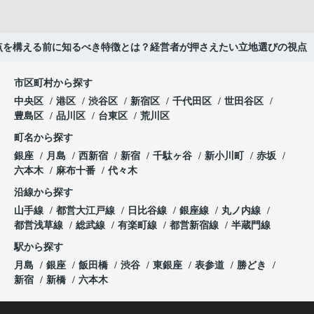
点を構える前に知るべき特徴とは？経営者が押さえたい立地選びの視点
市区町村から探す
中央区
港区
渋谷区
新宿区
千代田区
世田谷区
豊島区
品川区
台東区
荒川区
町名から探す
銀座
月島
西新宿
新宿
千駄ヶ谷
新小川町
赤坂
六本木
麻布十番
代々木
沿線から探す
山手線
都営大江戸線
日比谷線
銀座線
丸ノ内線
都営浅草線
総武線
有楽町線
都営新宿線
半蔵門線
駅から探す
月島
銀座
飯田橋
渋谷
東銀座
表参道
勝どき
新宿
新橋
六本木