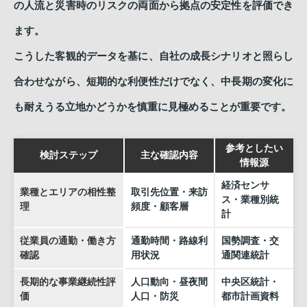
の人流と災害時のリスクの両面から拠点の安定性を評価でき
ます。
こうした客観的データを基に、自社の成長シナリオと照らし
合わせながら、短期的な利便性だけでなく、中長期の変化に
も耐えうる立地かどうかを慎重に見極めることが重要です。
参考としたい
検討ステップ
主な確認内容
情報源
経済センサ
業種とエリアの相性整
取引先位置・来訪
ス・業種別統
理
頻度・顧客層
計
従業員の通勤・働き方
通勤時間・路線利
国勢調査・交
確認
用状況
通関連統計
長期的な事業継続性評
人口動向・昼夜間
中央区統計・
価
人口・防災
都市計画資料