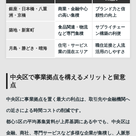
銀座・日本橋・八重
商業・金融中心
ブランド力と信
洲・京橋
の高い集積
頼性の向上
食品関連・物流
サプライチェー
築地・新富町
など専門集積
ン構築の利便
住宅・サービス
職住近接と人流
月島・勝どき・晴海
業の混在エリア
活用のしやすさ
中央区で事業拠点を構えるメリットと留意
点
中央区に事業拠点を置く最大の利点は、取引先や金融機関へ
の近さによる時間コストの削減です。
都心5区の平均募集賃料が上昇基調にある中でも、中央区は
金融、商社、専門サービスなど多様な企業が集積し、人脈形