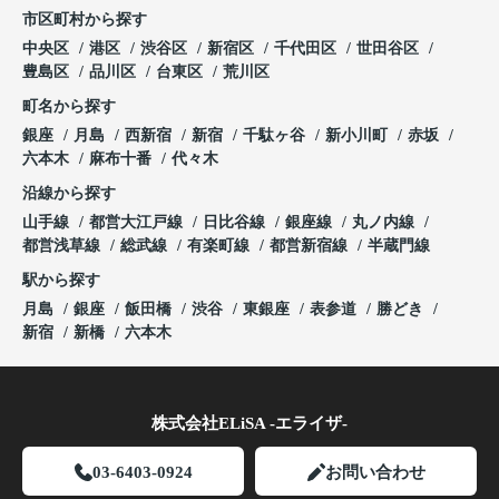
市区町村から探す
中央区
港区
渋谷区
新宿区
千代田区
世田谷区
豊島区
品川区
台東区
荒川区
町名から探す
銀座
月島
西新宿
新宿
千駄ヶ谷
新小川町
赤坂
六本木
麻布十番
代々木
沿線から探す
山手線
都営大江戸線
日比谷線
銀座線
丸ノ内線
都営浅草線
総武線
有楽町線
都営新宿線
半蔵門線
駅から探す
月島
銀座
飯田橋
渋谷
東銀座
表参道
勝どき
新宿
新橋
六本木
株式会社ELiSA -エライザ-
03-6403-0924
お問い合わせ