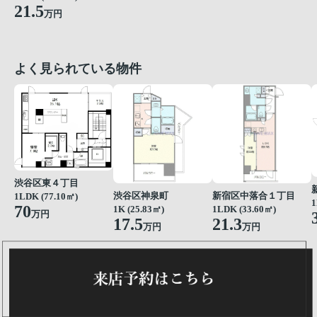
21.5
万円
よく見られている物件
渋谷区東４丁目
渋谷区神泉町
新宿区中落合１丁目
1LDK (77.10㎡)
1
70
1K (25.83㎡)
1LDK (33.60㎡)
万円
17.5
21.3
万円
万円