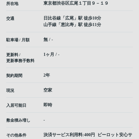
東京都
渋谷区
広尾
１丁目９－１９
所在地
日比谷線
「
広尾
」駅 徒歩10分
交通
山手線
「
恵比寿
」駅 徒歩11分
無 / -
駐車場 / 月額
1ヶ月 / -
更新料 /
更新事務手数料
2年
契約期間
空家
現況
即時
入居可能日
-
敷金積み増し
決済サービス利用料:400円 ビーロット安心サ
その他条件