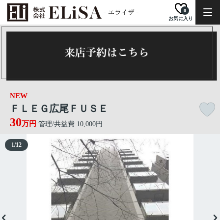
0
お気に入り
NEW
ＦＬＥＧ広尾ＦＵＳＥ
30
万円
管理/共益費 10,000円
1
/
12