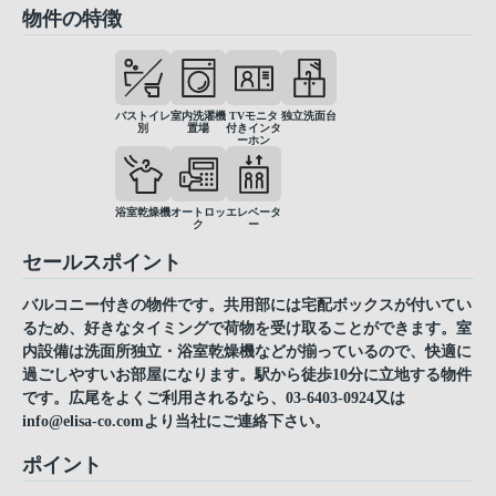
物件の特徴
バストイレ
室内洗濯機
TVモニタ
独立洗面台
別
置場
付きインタ
ーホン
浴室乾燥機
オートロッ
エレベータ
ク
ー
セールスポイント
バルコニー付きの物件です。共用部には宅配ボックスが付いてい
るため、好きなタイミングで荷物を受け取ることができます。室
内設備は洗面所独立・浴室乾燥機などが揃っているので、快適に
過ごしやすいお部屋になります。駅から徒歩10分に立地する物件
です。広尾をよくご利用されるなら、03-6403-0924又は
info@elisa-co.comより当社にご連絡下さい。
ポイント