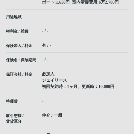
ポート:1,650円 室内清掃費用:6万2,700円
-
用途地域
- / -
権利金 / 雑費
有 / -
保険加入 / 料金
- / -
保険名 / 保険期間
必加入
保証会社 / 料金
ジェイリース
初回契約時：1ヶ月、更新時：10,000円
-
特優賃
仲介 / 一般
取引態様 /
賃貸区分