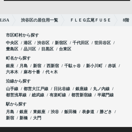
iSA
渋谷区の居住用一覧
ＦＬＥＧ広尾ＦＵＳＥ
8階
市区町村から探す
中央区
港区
渋谷区
新宿区
千代田区
世田谷区
豊島区
品川区
目黒区
台東区
町名から探す
銀座
月島
新宿
西新宿
千駄ヶ谷
新小川町
赤坂
六本木
麻布十番
代々木
沿線から探す
山手線
都営大江戸線
日比谷線
銀座線
丸ノ内線
都営浅草線
総武線
有楽町線
都営新宿線
半蔵門線
駅から探す
月島
銀座
東銀座
渋谷
飯田橋
表参道
勝どき
新宿
新橋
大門