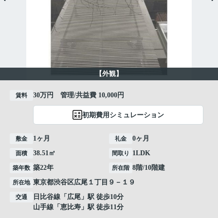
【外観】
30万円 管理/共益費 10,000円
賃料
初期費用シミュレーション
1ヶ月
0ヶ月
敷金
礼金
38.51㎡
1LDK
面積
間取り
築22年
8階/10階建
築年数
所在階
東京都
渋谷区
広尾
１丁目９－１９
所在地
日比谷線
「
広尾
」駅 徒歩10分
交通
山手線
「
恵比寿
」駅 徒歩11分