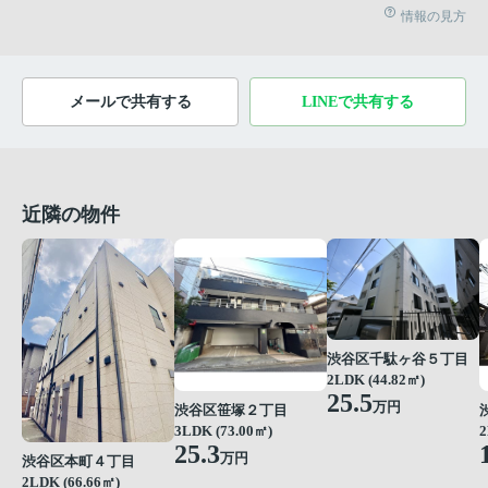
情報の見方
メールで共有する
LINEで共有する
近隣の物件
渋谷区千駄ヶ谷５丁目
2LDK (44.82㎡)
25.5
万円
渋谷区笹塚２丁目
3LDK (73.00㎡)
2
25.3
万円
渋谷区本町４丁目
2LDK (66.66㎡)