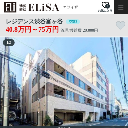
0
お気に入り
レジデンス渋谷富ヶ谷
空室2
40.8万円～75万円
管理/共益費 20,000円
1
/
2