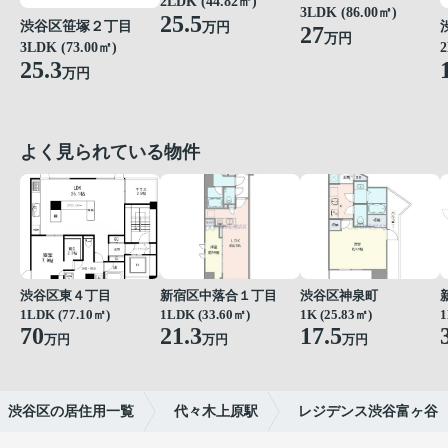
2LDK (44.82㎡)
3LDK (86.00㎡)
25.5
渋谷区笹塚２丁目
万円
27
万円
3LDK (73.00㎡)
2
25.3
万円
よく見られている物件
渋谷区東４丁目
新宿区中落合１丁目
渋谷区神泉町
1LDK (77.10㎡)
1LDK (33.60㎡)
1K (25.83㎡)
1
70
21.3
17.5
万円
万円
万円
渋谷区の居住用一覧
代々木上原駅
レジデンス渋谷富ヶ谷