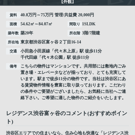
【外観】
40.8万円～75万円 管理/共益費 20,000円
賃料
54.62㎡～84.07㎡
1SLDK
面積
間取り
築20年
3階/7階建
築年数
所在階
東京都
渋谷区
富ヶ谷
２丁目16-14
所在地
小田急小田原線
「
代々木上原
」駅 徒歩11分
交通
千代田線
「
代々木公園
」駅 徒歩11分
こちらの物件はマンションです。共用部には敷地内ごみ
備考
置き場・エレベータなどが揃っており、とても充実して
います。駅まで徒歩11分の物件です。当社は渋谷区にあ
る賃貸物件情報を豊富に取り扱っております。こだわり
の条件やご要望がございましたら、お気軽に当社へご連
絡下さい。ご希望に適した物件のご紹介をいたします。
レジデンス渋谷富ヶ谷のコメント(おすすめポイン
ト)
渋谷区エリアでの住まいなら、住み心地も快適な「レジデンス渋