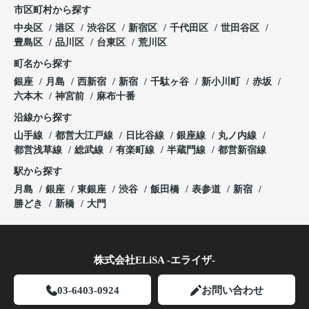
市区町村から探す
中央区
港区
渋谷区
新宿区
千代田区
世田谷区
豊島区
品川区
台東区
荒川区
町名から探す
銀座
月島
西新宿
新宿
千駄ヶ谷
新小川町
赤坂
六本木
神宮前
麻布十番
沿線から探す
山手線
都営大江戸線
日比谷線
銀座線
丸ノ内線
都営浅草線
総武線
有楽町線
半蔵門線
都営新宿線
駅から探す
月島
銀座
東銀座
渋谷
飯田橋
表参道
新宿
勝どき
新橋
大門
株式会社ELiSA -エライザ-
03-6403-0924
お問い合わせ