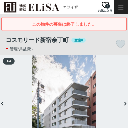
0
お気に入り
この物件の募集は終了しました。
コスモリード新宿余丁町
空室0
-
管理/共益費 -
1
/
4