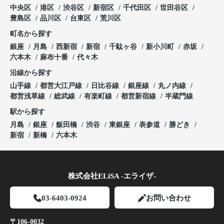
中央区
港区
渋谷区
新宿区
千代田区
世田谷区
豊島区
品川区
台東区
荒川区
町名から探す
銀座
月島
西新宿
新宿
千駄ヶ谷
新小川町
赤坂
六本木
麻布十番
代々木
沿線から探す
山手線
都営大江戸線
日比谷線
銀座線
丸ノ内線
都営浅草線
総武線
有楽町線
都営新宿線
半蔵門線
駅から探す
月島
銀座
飯田橋
渋谷
東銀座
表参道
勝どき
新宿
新橋
六本木
株式会社ELiSA -エライザ-
03-6403-0924
お問い合わせ
〒106-0032