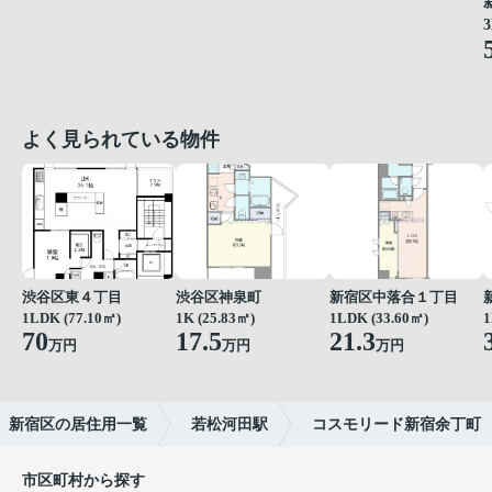
3
よく見られている物件
渋谷区東４丁目
渋谷区神泉町
新宿区中落合１丁目
1LDK (77.10㎡)
1K (25.83㎡)
1LDK (33.60㎡)
1
70
17.5
21.3
万円
万円
万円
新宿区の居住用一覧
若松河田駅
コスモリード新宿余丁町
市区町村から探す