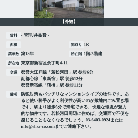
【外観】
- 管理/共益費 -
賃料
-
1R
面積
間取り
築18年
1階/5階建
築年数
所在階
東京都
新宿区
余丁町
4-11
所在地
都営大江戸線
「
若松河田
」駅 徒歩6分
交通
副都心線
「
東新宿
」駅 徒歩12分
都営新宿線
「
曙橋
」駅 徒歩11分
防犯対策もバッチリなマンションタイプの物件です。あ
備考
ると使い勝手がよく利便性が高いのが敷地内ごみ置き場
です。駅より徒歩6分で帰宅できる、快適な環境が魅力
的な物件です。若松河田周辺に住めば、交通面で不便を
感じることもなくなるでしょう。03-6403-0924または
info@elisa-co.comまでご連絡下さい。