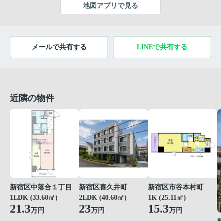
地図アプリで見る
メールで共有する
LINEで共有する
近隣の物件
新宿区中落合１丁目
新宿区喜久井町
新宿区市谷本村町
1LDK (33.60㎡)
2LDK (40.60㎡)
1K (25.11㎡)
21.3
23
15.3
万円
万円
万円