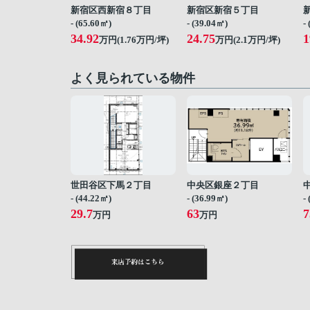
新宿区西新宿８丁目
新宿区新宿５丁目
- (65.60㎡)
- (39.04㎡)
-
34.92
24.75
1
万円(
1.76
万円/坪)
万円(
2.1
万円/坪)
よく見られている物件
世田谷区下馬２丁目
中央区銀座２丁目
- (44.22㎡)
- (36.99㎡)
-
29.7
63
7
万円
万円