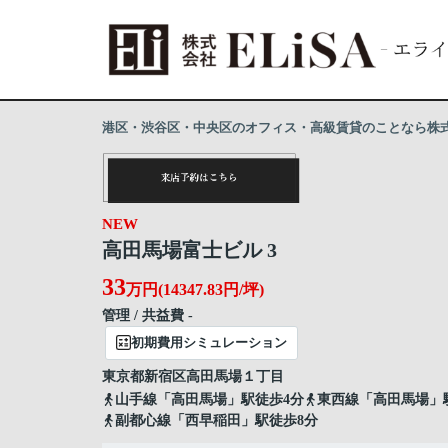
港区・渋谷区・中央区のオフィス・高級賃貸のことなら株式会
NEW
高田馬場富士ビル 3
33
万円(14347.83円/坪)
管理 / 共益費 -
初期費用シミュレーション
東京都
新宿区
高田馬場
１丁目
山手線「高田馬場」駅徒歩4分
東西線「高田馬場」
副都心線「西早稲田」駅徒歩8分