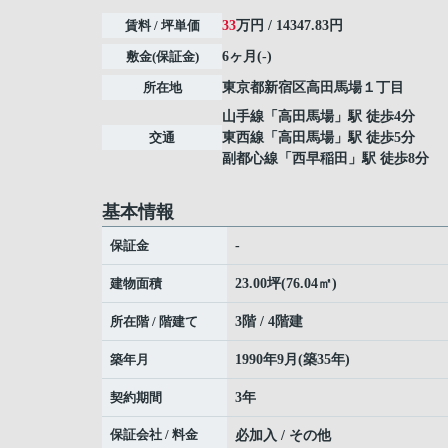
賃料 / 坪単価
33
万円 / 14347.83円
敷金(保証金)
6ヶ月(-)
所在地
東京都
新宿区
高田馬場
１丁目
山手線
「
高田馬場
」駅 徒歩4分
交通
東西線
「
高田馬場
」駅 徒歩5分
副都心線
「
西早稲田
」駅 徒歩8分
基本情報
保証金
-
建物面積
23.00坪(76.04㎡)
所在階 / 階建て
3階 / 4階建
築年月
1990年9月(築35年)
契約期間
3年
保証会社 / 料金
必加入 / その他