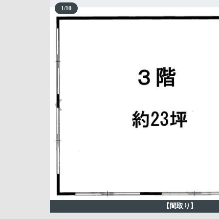
1
/
10
【間取り】