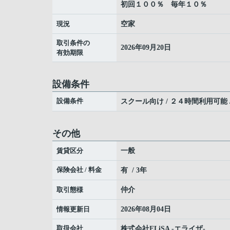
初回１００％ 毎年１０％
現況
空家
取引条件の
2026年09月20日
有効期限
設備条件
設備条件
スクール向け / ２４時間利用可能 
その他
賃貸区分
一般
保険会社 / 料金
有 / 3年
取引態様
仲介
情報更新日
2026年08月04日
取扱会社
株式会社ELiSA -エライザ-