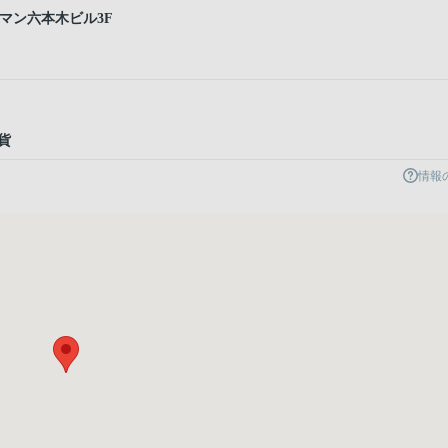
ルマン六本木ビル3F
貨
情報