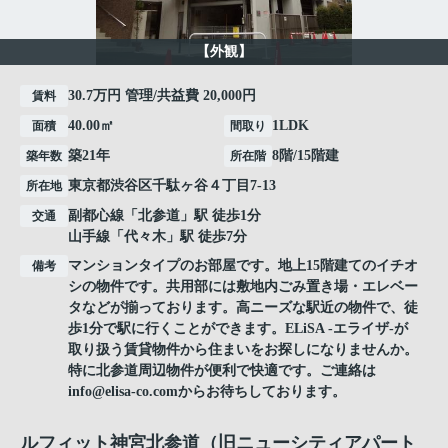
【外観】
30.7万円 管理/共益費 20,000円
賃料
40.00㎡
1LDK
面積
間取り
築21年
8階/15階建
築年数
所在階
東京都
渋谷区
千駄ヶ谷
４丁目7-13
所在地
副都心線
「
北参道
」駅 徒歩1分
交通
山手線
「
代々木
」駅 徒歩7分
マンションタイプのお部屋です。地上15階建てのイチオ
備考
シの物件です。共用部には敷地内ごみ置き場・エレベー
タなどが揃っております。高ニーズな駅近の物件で、徒
歩1分で駅に行くことができます。ELiSA -エライザ-が
取り扱う賃貸物件から住まいをお探しになりませんか。
特に北参道周辺物件が便利で快適です。ご連絡は
info@elisa-co.comからお待ちしております。
ルフィット神宮北参道（旧ニューシティアパート