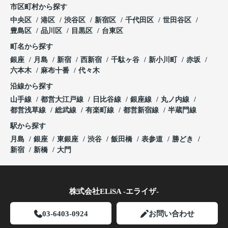
市区町村から探す
中央区
港区
渋谷区
新宿区
千代田区
世田谷区
豊島区
品川区
目黒区
台東区
町名から探す
銀座
月島
新宿
西新宿
千駄ヶ谷
新小川町
赤坂
六本木
麻布十番
代々木
沿線から探す
山手線
都営大江戸線
日比谷線
銀座線
丸ノ内線
都営浅草線
総武線
有楽町線
都営新宿線
半蔵門線
駅から探す
月島
銀座
東銀座
渋谷
飯田橋
表参道
勝どき
新宿
新橋
大門
株式会社ELiSA -エライザ-
03-6403-0924
お問い合わせ