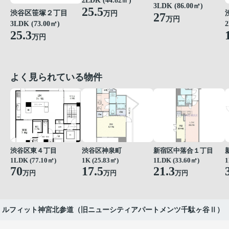
2LDK (44.82㎡)
3LDK (86.00㎡)
25.5
渋谷区笹塚２丁目
万円
27
万円
3LDK (73.00㎡)
2
25.3
万円
よく見られている物件
渋谷区東４丁目
渋谷区神泉町
新宿区中落合１丁目
1LDK (77.10㎡)
1K (25.83㎡)
1LDK (33.60㎡)
1
70
17.5
21.3
万円
万円
万円
ルフィット神宮北参道（旧ニューシティアパートメンツ千駄ヶ谷Ⅱ）