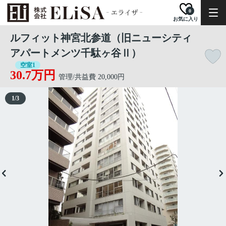
0
お気に入り
ルフィット神宮北参道（旧ニューシティ
アパートメンツ千駄ヶ谷Ⅱ）
空室1
30.7万円
管理/共益費 20,000円
1
/
3