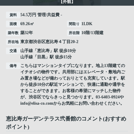
【外観】
54.5万円 管理/共益費 -
賃料
69.26㎡
1LDK
面積
間取り
築32年
10階/13階建
築年数
所在階
東京都
渋谷区
恵比寿
４丁目20-2
所在地
山手線
「
恵比寿
」駅 徒歩10分
交通
山手線
「
目黒
」駅 徒歩15分
こちらはマンションタイプになります。地上13階建ての
備考
イチオシの物件です。共用部にはエレベータ・敷地内ご
み置き場などが備わっておりとても充実しています。駅
から徒歩10分の駅近マンションで、快適に通勤や通学を
することができます。お客様の希望にマッチした物件
が、渋谷区でならきっと見つかります。03-6403-0924や
info@elisa-co.comからお気軽にお問い合わせください。
恵比寿ガーデンテラス弐番館のコメント(おすすめ
ポイント)