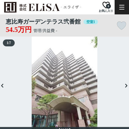
0
お気に入り
恵比寿ガーデンテラス弐番館
空室1
54.5万円
管理/共益費 -
1
/
7