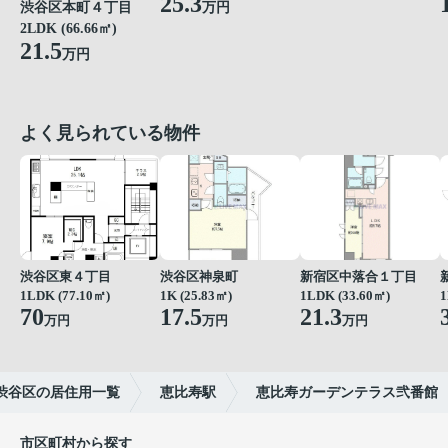
25.3
渋谷区本町４丁目
万円
2LDK (66.66㎡)
21.5
万円
よく見られている物件
渋谷区東４丁目
渋谷区神泉町
新宿区中落合１丁目
1LDK (77.10㎡)
1K (25.83㎡)
1LDK (33.60㎡)
1
70
17.5
21.3
万円
万円
万円
渋谷区の居住用一覧
恵比寿駅
恵比寿ガーデンテラス弐番館
市区町村から探す