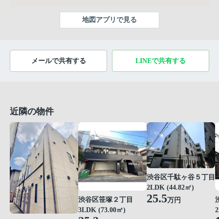
地図アプリで見る
メールで共有する
LINEで共有する
近隣の物件
渋谷区千駄ヶ谷５丁目
2LDK (44.82㎡)
25.5
渋谷区笹塚２丁目
万円
3LDK (73.00㎡)
2