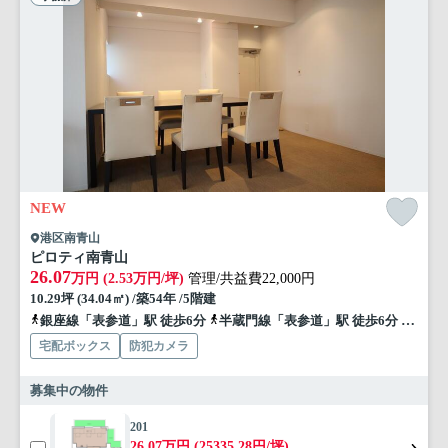
NEW
港区南青山
ピロティ南青山
26.07
万円 (2.53万円/坪)
管理/共益費22,000円
10.29坪 (34.04㎡) /築54年 /5階建
銀座線「表参道」駅 徒歩6分
半蔵門線「表参道」駅 徒歩6分
千代田
宅配ボックス
防犯カメラ
募集中の物件
201
26.07万円 (25335.28円/坪)