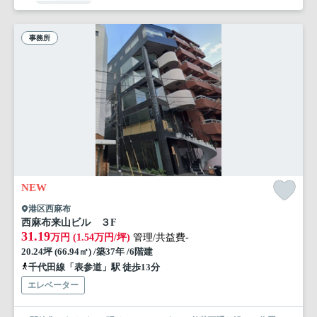
事務所
NEW
港区西麻布
西麻布来山ビル ３F
31.19
万円 (1.54万円/坪)
管理/共益費-
20.24坪 (66.94㎡) /築37年 /6階建
千代田線「表参道」駅 徒歩13分
エレベーター