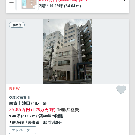
2階 / 10.29坪 (34.04㎡)
事務所
NEW
港区南青山
南青山池田ビル 6F
25.85
万円 (2.75万円/坪)
管理/共益費-
9.40坪 (31.07㎡) /築40年 /9階建
銀座線「表参道」駅 徒歩8分
エレベーター