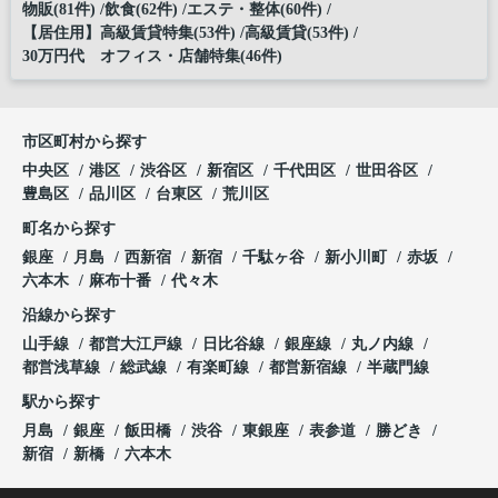
物販(81件)
飲食(62件)
エステ・整体(60件)
【居住用】高級賃貸特集(53件)
高級賃貸(53件)
30万円代 オフィス・店舗特集(46件)
市区町村から探す
中央区
港区
渋谷区
新宿区
千代田区
世田谷区
豊島区
品川区
台東区
荒川区
町名から探す
銀座
月島
西新宿
新宿
千駄ヶ谷
新小川町
赤坂
六本木
麻布十番
代々木
沿線から探す
山手線
都営大江戸線
日比谷線
銀座線
丸ノ内線
都営浅草線
総武線
有楽町線
都営新宿線
半蔵門線
駅から探す
月島
銀座
飯田橋
渋谷
東銀座
表参道
勝どき
新宿
新橋
六本木