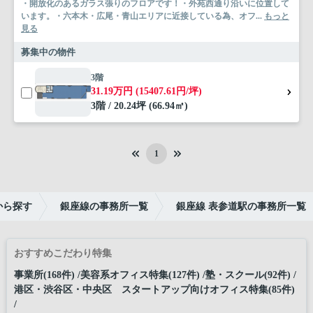
・開放化のあるガラス張りのフロアです！・外苑西通り沿いに位置して
います。・六本木・広尾・青山エリアに近接している為、オフ...
もっと
見る
募集中の物件
3階
31.19万円 (15407.61円/坪)
3階 / 20.24坪 (66.94㎡)
1
から探す
銀座線の事務所一覧
銀座線 表参道駅の事務所一覧
おすすめこだわり特集
事業所(168件)
美容系オフィス特集(127件)
塾・スクール(92件)
港区・渋谷区・中央区 スタートアップ向けオフィス特集(85件)