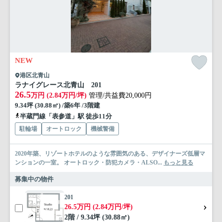
NEW
港区北青山
ラナイグレース北青山 201
26.5
万円 (2.84万円/坪)
管理/共益費20,000円
9.34坪 (30.88㎡) /築6年 /3階建
半蔵門線「表参道」駅 徒歩11分
駐輪場
オートロック
機械警備
2020年築、リゾートホテルのような雰囲気のある、デザイナーズ低層マ
ンションの一室。 オートロック・防犯カメラ・ALSO...
もっと見る
募集中の物件
201
26.5万円 (2.84万円/坪)
2階 / 9.34坪 (30.88㎡)