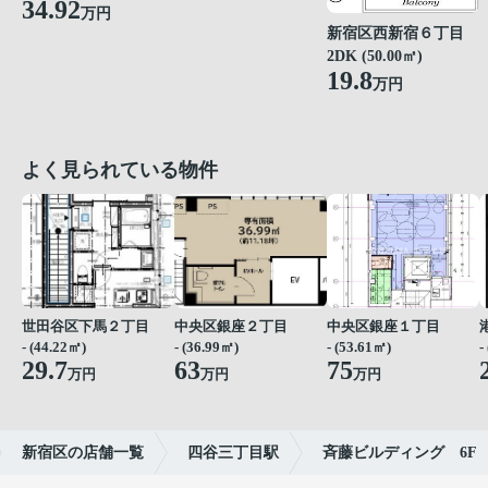
34.92
万円
新宿区西新宿６丁目
2DK (50.00㎡)
19.8
万円
よく見られている物件
世田谷区下馬２丁目
中央区銀座２丁目
中央区銀座１丁目
- (44.22㎡)
- (36.99㎡)
- (53.61㎡)
-
29.7
63
75
万円
万円
万円
新宿区の店舗一覧
四谷三丁目駅
斉藤ビルディング 6F