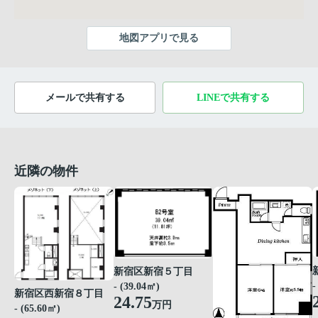
地図アプリで見る
メールで共有する
LINEで共有する
近隣の物件
新宿区新宿５丁目
-
- (39.04㎡)
新宿区西新宿８丁目
24.75
万円
- (65.60㎡)