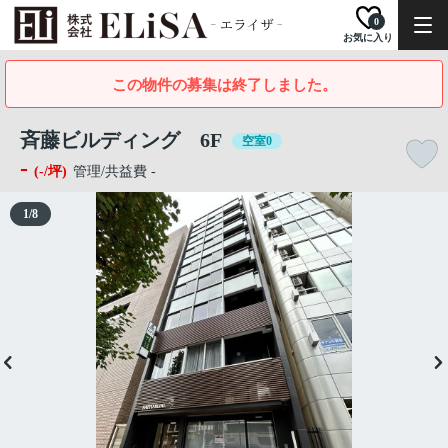
0
お気に入り
この物件の募集は終了しました。
斉藤ビルディング 6F
空室0
-
(-/坪)
管理/共益費 -
1
/
8