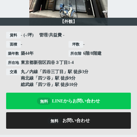
【外観】
- (-/坪) 管理/共益費 -
賃料
-
-
面積
坪数
築44年
6階/8階建
築年数
所在階
東京都
新宿区
四谷
３丁目1-4
所在地
丸ノ内線
「
四谷三丁目
」駅 徒歩3分
交通
南北線
「
四ツ谷
」駅 徒歩9分
総武線
「
四ツ谷
」駅 徒歩10分
LINEからお問い合わせ
無料
お問い合わせ
無料