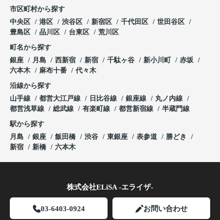
市区町村から探す
中央区
港区
渋谷区
新宿区
千代田区
世田谷区
豊島区
品川区
台東区
荒川区
町名から探す
銀座
月島
西新宿
新宿
千駄ヶ谷
新小川町
赤坂
六本木
麻布十番
代々木
沿線から探す
山手線
都営大江戸線
日比谷線
銀座線
丸ノ内線
都営浅草線
総武線
有楽町線
都営新宿線
半蔵門線
駅から探す
月島
銀座
飯田橋
渋谷
東銀座
表参道
勝どき
新宿
新橋
六本木
株式会社ELiSA -エライザ-
03-6403-0924
お問い合わせ