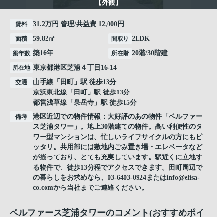
【外観】
31.2万円 管理/共益費 12,000円
賃料
59.82㎡
2LDK
面積
間取り
築16年
20階/30階建
築年数
所在階
東京都
港区
芝浦
４丁目16-14
所在地
山手線
「
田町
」駅 徒歩13分
交通
京浜東北線
「
田町
」駅 徒歩13分
都営浅草線
「
泉岳寺
」駅 徒歩15分
港区近辺での物件情報：大好評のあの物件「ベルファー
備考
ス芝浦タワー」。地上30階建ての物件。高い利便性のタ
ワー型マンションは、忙しいライフサイクルの方にもピ
ッタリ。共用部には敷地内ごみ置き場・エレベータなど
が揃っており、とても充実しています。駅近くに立地す
る物件で、徒歩13分程でアクセスできます。田町周辺で
の暮らしをお求めなら、03-6403-0924またはinfo@elisa-
co.comから当社までご連絡ください。
ベルファース芝浦タワーのコメント(おすすめポイ