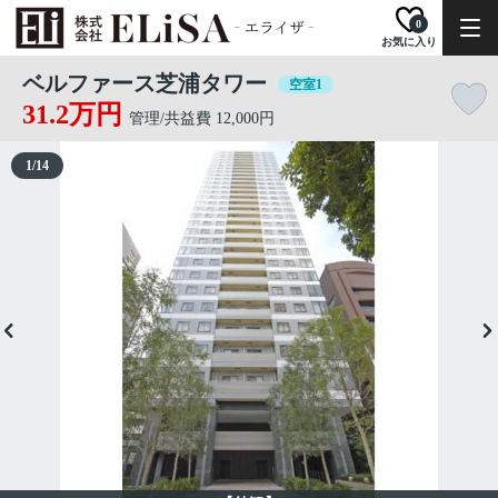
0
お気に入り
ベルファース芝浦タワー
空室1
31.2万円
管理/共益費 12,000円
1
/
14