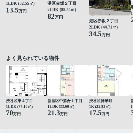
港区赤坂２丁目
1LDK (32.55㎡)
13.5
2LDK (88.54㎡)
万円
1
82
万円
港区赤坂２丁目
2LDK (44.71㎡)
34.5
万円
よく見られている物件
渋谷区東４丁目
新宿区中落合１丁目
渋谷区神泉町
1LDK (77.10㎡)
1LDK (33.60㎡)
1K (25.83㎡)
1
70
21.3
17.5
万円
万円
万円