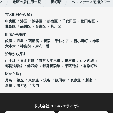
A
港区の居住用一覧
田町駅
ベルファース芝浦タワー
市区町村から探す
中央区
港区
渋谷区
新宿区
千代田区
世田谷区
豊島区
品川区
台東区
荒川区
町名から探す
銀座
月島
西新宿
新宿
千駄ヶ谷
新小川町
赤坂
六本木
神宮前
麻布十番
沿線から探す
山手線
日比谷線
都営大江戸線
銀座線
丸ノ内線
都営浅草線
総武線
都営新宿線
半蔵門線
有楽町線
駅から探す
月島
銀座
東銀座
渋谷
飯田橋
表参道
新宿
新橋
勝どき
大門
株式会社ELiSA -エライザ-