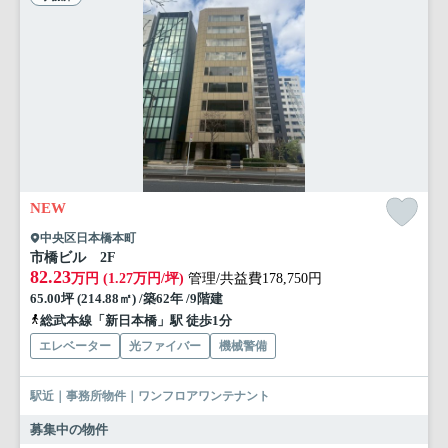
NEW
中央区日本橋本町
市橋ビル 2F
82.23
万円 (1.27万円/坪)
管理/共益費178,750円
65.00坪 (214.88㎡) /築62年 /9階建
総武本線「新日本橋」駅 徒歩1分
エレベーター
光ファイバー
機械警備
駅近｜事務所物件｜ワンフロアワンテナント
募集中の物件