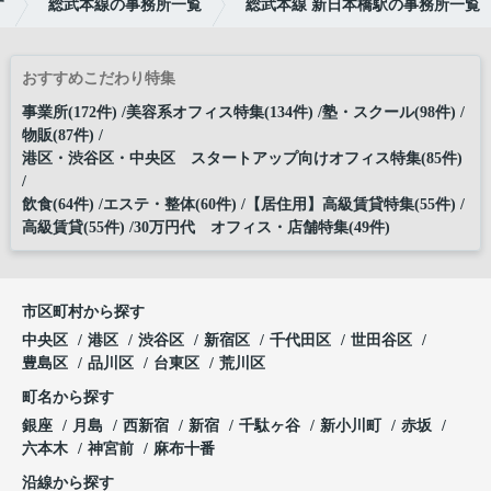
す
総武本線の事務所一覧
総武本線 新日本橋駅の事務所一覧
おすすめこだわり特集
事業所(172件)
美容系オフィス特集(134件)
塾・スクール(98件)
物販(87件)
港区・渋谷区・中央区 スタートアップ向けオフィス特集(85件)
飲食(64件)
エステ・整体(60件)
【居住用】高級賃貸特集(55件)
高級賃貸(55件)
30万円代 オフィス・店舗特集(49件)
市区町村から探す
中央区
港区
渋谷区
新宿区
千代田区
世田谷区
豊島区
品川区
台東区
荒川区
町名から探す
銀座
月島
西新宿
新宿
千駄ヶ谷
新小川町
赤坂
六本木
神宮前
麻布十番
沿線から探す