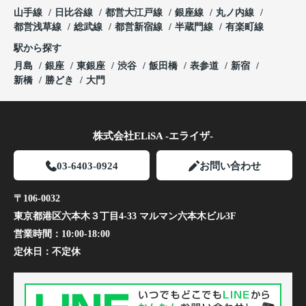
山手線
日比谷線
都営大江戸線
銀座線
丸ノ内線
都営浅草線
総武線
都営新宿線
半蔵門線
有楽町線
駅から探す
月島
銀座
東銀座
渋谷
飯田橋
表参道
新宿
新橋
勝どき
大門
株式会社ELiSA -エライザ-
03-6403-0924
お問い合わせ
〒106-0032
東京都港区六本木３丁目4-33 マルマン六本木ビル3F
営業時間：
10:00-18:00
定休日：
不定休