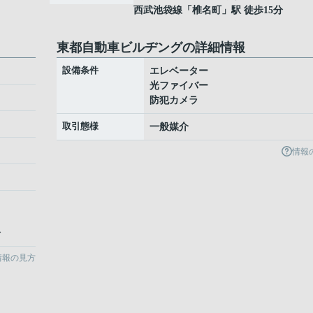
西武池袋線
「
椎名町
」駅 徒歩15分
東都自動車ビルヂングの詳細情報
設備条件
エレベーター
光ファイバー
防犯カメラ
取引態様
一般媒介
情報
分
情報の見方