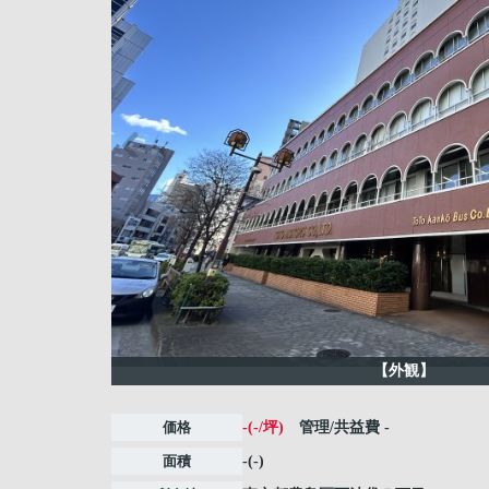
【外観】
価格
-(-/坪)
管理/共益費
-
面積
-(-)