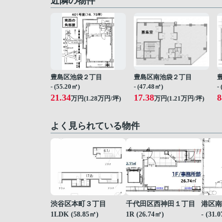
近隣の物件
豊島区池袋２丁目
豊島区南池袋２丁目
- (55.20㎡)
- (47.48㎡)
-
21.34
17.38
8
万円(
1.28
万円/坪)
万円(
1.21
万円/坪)
よく見られている物件
渋谷区本町３丁目
千代田区西神田１丁目
港区南
1LDK (58.85㎡)
1R (26.74㎡)
- (31.