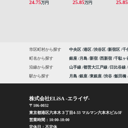
24.75
25.85
25.85
万円
万円
市区町村から探す
中央区
港区
渋谷区
新宿区
千
町名から探す
銀座
月島
新宿
西新宿
千駄ヶ
沿線から探す
山手線
都営大江戸線
日比谷線
駅から探す
月島
銀座
東銀座
渋谷
飯田橋
株式会社ELiSA -エライザ-
〒106-0032
東京都港区六本木３丁目4-33 マルマン六本木ビル3F
営業時間：
10:00-18:00
定休日：
不定休