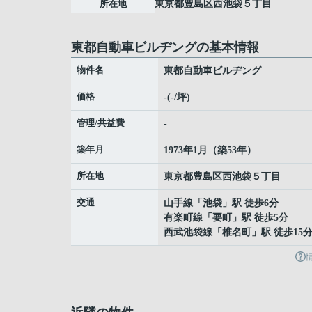
所在地
東京都
豊島区
西池袋
５丁目
東都自動車ビルヂングの基本情報
物件名
東都自動車ビルヂング
価格
-(-/坪)
管理/共益費
-
築年月
1973年1月（築53年）
所在地
東京都
豊島区
西池袋
５丁目
交通
山手線
「
池袋
」駅 徒歩6分
有楽町線
「
要町
」駅 徒歩5分
西武池袋線
「
椎名町
」駅 徒歩15