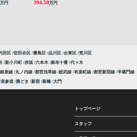
394.50
万円
万円
代田区
世田谷区
豊島区
品川区
台東区
荒川区
谷
新小川町
赤坂
六本木
麻布十番
代々木
銀座線
丸ノ内線
都営浅草線
総武線
有楽町線
都営新宿線
半蔵門線
表参道
勝どき
新宿
新橋
大門
トップページ
スタッフ