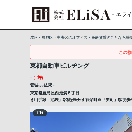
港区・渋谷区・中央区のオフィス・高級賃貸のことなら株式会
この物
東都自動車ビルヂング
-
(-/坪)
管理/共益費 -
東京都
豊島区
西池袋
５丁目
山手線「池袋」駅徒歩6分
有楽町線「要町」駅徒歩
1
/
10